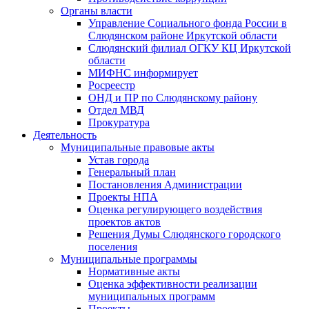
Органы власти
Управление Социального фонда России в
Слюдянском районе Иркутской области
Слюдянский филиал ОГКУ КЦ Иркутской
области
МИФНС информирует
Росреестр
ОНД и ПР по Слюдянскому району
Отдел МВД
Прокуратура
Деятельность
Муниципальные правовые акты
Устав города
Генеральный план
Постановления Администрации
Проекты НПА
Оценка регулирующего воздействия
проектов актов
Решения Думы Слюдянского городского
поселения
Муниципальные программы
Нормативные акты
Оценка эффективности реализации
муниципальных программ
Проекты