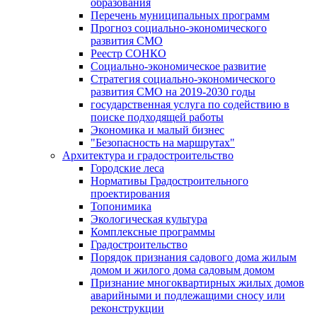
образования
Перечень муниципальных программ
Прогноз социально-экономического
развития СМО
Реестр СОНКО
Социально-экономическое развитие
Стратегия социально-экономического
развития СМО на 2019-2030 годы
государственная услуга по содействию в
поиске подходящей работы
Экономика и малый бизнес
"Безопасность на маршрутах"
Архитектура и градостроительство
Городские леса
Нормативы Градостроительного
проектирования
Топонимика
Экологическая культура
Комплексные программы
Градостроительство
Порядок признания садового дома жилым
домом и жилого дома садовым домом
Признание многоквартирных жилых домов
аварийными и подлежащими сносу или
реконструкции