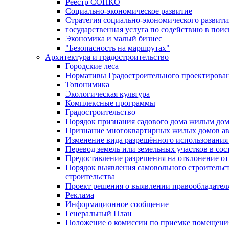
Реестр СОНКО
Социально-экономическое развитие
Стратегия социально-экономического развит
государственная услуга по содействию в пои
Экономика и малый бизнес
"Безопасность на маршрутах"
Архитектура и градостроительство
Городские леса
Нормативы Градостроительного проектирова
Топонимика
Экологическая культура
Комплексные программы
Градостроительство
Порядок признания садового дома жилым до
Признание многоквартирных жилых домов а
Изменение вида разрешённого использования 
Перевод земель или земельных участков в сос
Предоставление разрешения на отклонение от
Порядок выявления самовольного строительст
строительства
Проект решения о выявлении правообладател
Реклама
Информационное сообщение
Генеральный План
Положение о комиссии по приемке помещения