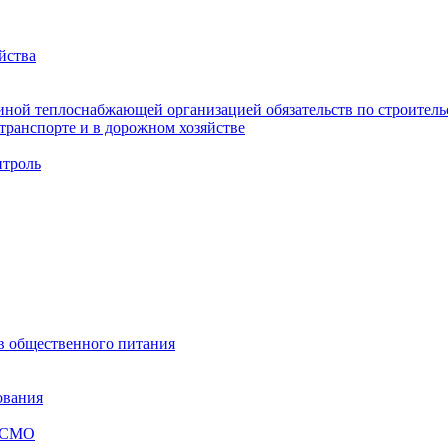
йства
ной теплоснабжающей организацией обязательств по строительс
ранспорте и в дорожном хозяйстве
троль
ов общественного питания
ования
я СМО