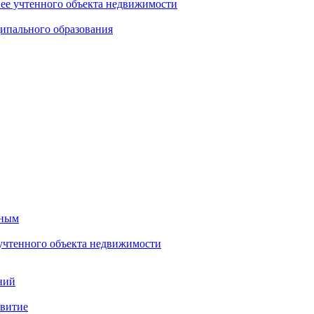
нее учтенного объекта недвижимости
ипального образования
тным
 учтенного объекта недвижимости
ний
звитие