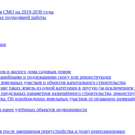
ия СМО на 2019-2030 годы
ске подходящей работы
ния
мом и жилого дома садовым домом
варийными и подлежащими сносу или реконструкции
земельных участков и объектов капитального строительства
таве таких земель из одной категории в другую (за исключением 
 предельных параметров разрешённого строительства, реконстру
ва. Об освобождении земельных участков от незаконно размещё
я ранее учтённых объектов недвижимости
 после завершения переустройства и (или) перепланировки