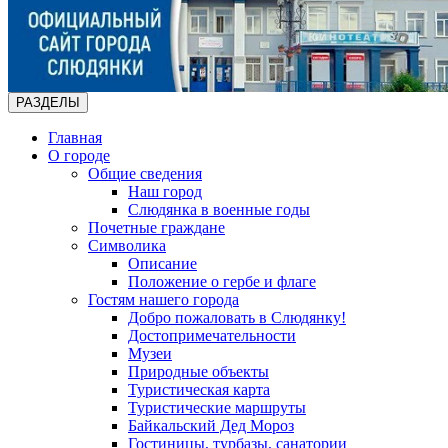
РАЗДЕЛЫ
Главная
О городе
Общие сведения
Наш город
Слюдянка в военные годы
Почетные граждане
Символика
Описание
Положение о гербе и флаге
Гостям нашего города
Добро пожаловать в Слюдянку!
Достопримечательности
Музеи
Природные объекты
Туристическая карта
Туристические маршруты
Байкальский Дед Мороз
Гостиницы, турбазы, санатории