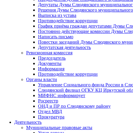
Депутаты Думы Слюдянского муниципального
Решения Думы Слюдянского муниципального
Выписка из устава
Противодействие коррупции
График приёма граждан депутатами Думы Сл
Постоянно действующие комиссии Думы Слюд
Написать письмо
Повестки заседаний Думы Слюдянского муни
Депутатская деятельность
Ревизионная комиссия
Председатель
Документы
Информация
Противодействие коррупции
Органы власти
Управление Социального фонда России в Слю
Слюдянский филиал ОГКУ КЦ Иркутской обл
МИФНС информирует
Росреестр
ОНД и ПР по Слюдянскому району
Отдел МВД
Прокуратура
Деятельность
Муниципальные правовые акты
Устав города