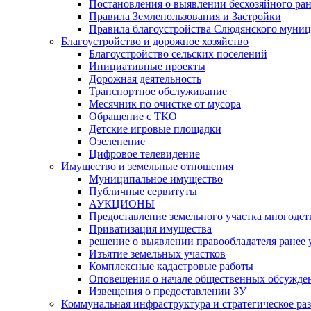
Постановления о выявлении бесхозяйного ра
Правила Землепользования и Застройки
Правила благоустройства Слюдянского муниц
Благоустройство и дорожное хозяйство
Благоустройство сельских поселений
Инициативные проекты
Дорожная деятельность
Транспортное обслуживание
Месячник по очистке от мусора
Обращение с ТКО
Детские игровые площадки
Озеленение
Цифровое телевидение
Имущество и земельные отношения
Муниципальное имущество
Публичные сервитуты
АУКЦИОНЫ
Предоставление земельного участка многоде
Приватизация имущества
решение о выявлении правообладателя ранее
Изъятие земельных участков
Комплексные кадастровые работы
Оповещения о начале общественных обсужде
Извещения о предоставлении ЗУ
Коммунальная инфраструктура и стратегическое ра