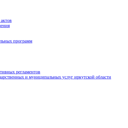
 актов
ления
альных программ
ативных регламентов
дарственных и муниципальных услуг иркутской области