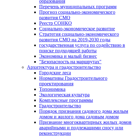
образования
Перечень муниципальных программ
Прогноз социально-экономического
развития СМО
Реестр СОНКО
Социально-экономическое развитие
Стратегия социально-экономического
развития СМО на 2019-2030 годы
государственная услуга по содействию в
поиске подходящей работы
Экономика и малый бизнес
"Безопасность на маршрутах"
Архитектура и градостроительство
Городские леса
Нормативы Градостроительного
проектирования
Топонимика
Экологическая культура
Комплексные программы
Градостроительство
Порядок признания садового дома жилым
домом и жилого дома садовым домом
Признание многоквартирных жилых домов
аварийными и подлежащими сносу или
реконструкции