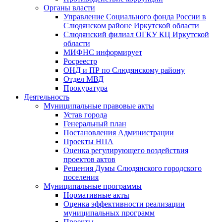
Органы власти
Управление Социального фонда России в
Слюдянском районе Иркутской области
Слюдянский филиал ОГКУ КЦ Иркутской
области
МИФНС информирует
Росреестр
ОНД и ПР по Слюдянскому району
Отдел МВД
Прокуратура
Деятельность
Муниципальные правовые акты
Устав города
Генеральный план
Постановления Администрации
Проекты НПА
Оценка регулирующего воздействия
проектов актов
Решения Думы Слюдянского городского
поселения
Муниципальные программы
Нормативные акты
Оценка эффективности реализации
муниципальных программ
Проекты