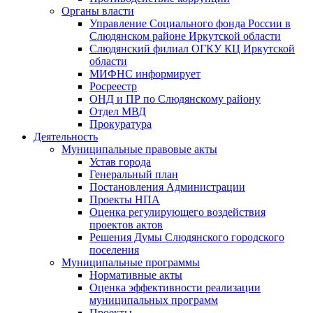
Органы власти
Управление Социального фонда России в
Слюдянском районе Иркутской области
Слюдянский филиал ОГКУ КЦ Иркутской
области
МИФНС информирует
Росреестр
ОНД и ПР по Слюдянскому району
Отдел МВД
Прокуратура
Деятельность
Муниципальные правовые акты
Устав города
Генеральный план
Постановления Администрации
Проекты НПА
Оценка регулирующего воздействия
проектов актов
Решения Думы Слюдянского городского
поселения
Муниципальные программы
Нормативные акты
Оценка эффективности реализации
муниципальных программ
Проекты