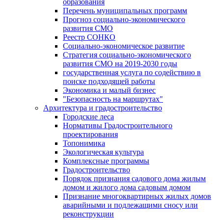
образования
Перечень муниципальных программ
Прогноз социально-экономического
развития СМО
Реестр СОНКО
Социально-экономическое развитие
Стратегия социально-экономического
развития СМО на 2019-2030 годы
государственная услуга по содействию в
поиске подходящей работы
Экономика и малый бизнес
"Безопасность на маршрутах"
Архитектура и градостроительство
Городские леса
Нормативы Градостроительного
проектирования
Топонимика
Экологическая культура
Комплексные программы
Градостроительство
Порядок признания садового дома жилым
домом и жилого дома садовым домом
Признание многоквартирных жилых домов
аварийными и подлежащими сносу или
реконструкции