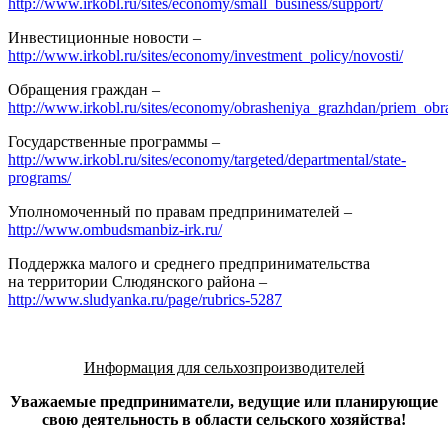
http://www.irkobl.ru/sites/economy/small_business/support/
Инвестиционные новости –
http://www.irkobl.ru/sites/economy/investment_policy/novosti/
Обращения граждан –
http://www.irkobl.ru/sites/economy/obrasheniya_grazhdan/priem_obr
Государственные программы –
http://www.irkobl.ru/sites/economy/targeted/departmental/state-
programs/
Уполномоченный по правам предпринимателей –
http://www.ombudsmanbiz-irk.ru/
Поддержка малого и среднего предпринимательства
на территории Слюдянского района –
http://www.sludyanka.ru/page/rubrics-5287
Информация для сельхозпроизводителей
Уважаемые предприниматели, ведущие или планирующие
свою деятельность в области сельского хозяйства!