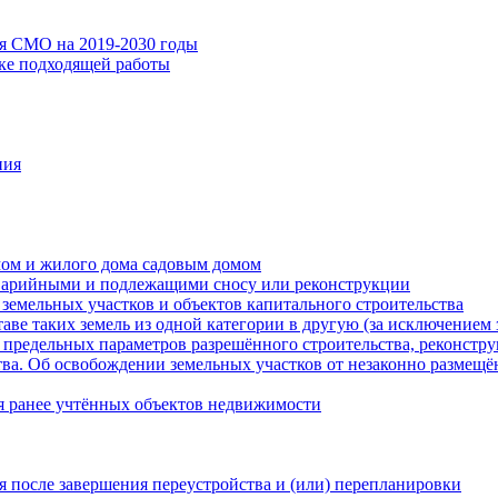
ия СМО на 2019-2030 годы
ске подходящей работы
ния
мом и жилого дома садовым домом
варийными и подлежащими сносу или реконструкции
земельных участков и объектов капитального строительства
таве таких земель из одной категории в другую (за исключением 
 предельных параметров разрешённого строительства, реконстру
ва. Об освобождении земельных участков от незаконно размещё
я ранее учтённых объектов недвижимости
 после завершения переустройства и (или) перепланировки