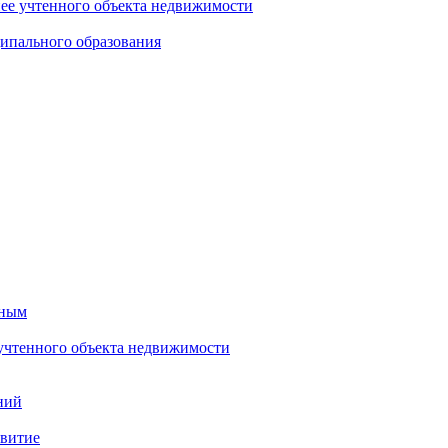
нее учтенного объекта недвижимости
ипального образования
тным
 учтенного объекта недвижимости
ний
звитие