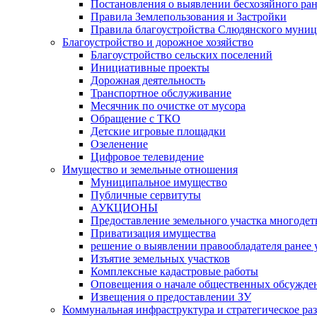
Постановления о выявлении бесхозяйного ра
Правила Землепользования и Застройки
Правила благоустройства Слюдянского муниц
Благоустройство и дорожное хозяйство
Благоустройство сельских поселений
Инициативные проекты
Дорожная деятельность
Транспортное обслуживание
Месячник по очистке от мусора
Обращение с ТКО
Детские игровые площадки
Озеленение
Цифровое телевидение
Имущество и земельные отношения
Муниципальное имущество
Публичные сервитуты
АУКЦИОНЫ
Предоставление земельного участка многоде
Приватизация имущества
решение о выявлении правообладателя ранее
Изъятие земельных участков
Комплексные кадастровые работы
Оповещения о начале общественных обсужде
Извещения о предоставлении ЗУ
Коммунальная инфраструктура и стратегическое ра