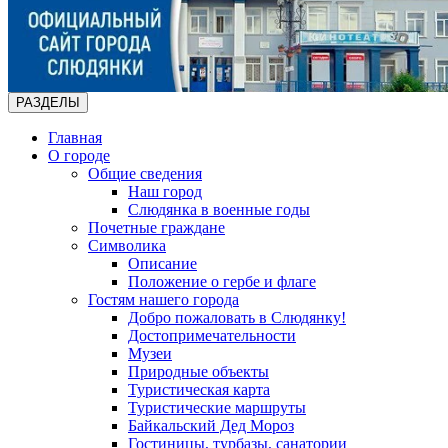
РАЗДЕЛЫ
Главная
О городе
Общие сведения
Наш город
Слюдянка в военные годы
Почетные граждане
Символика
Описание
Положение о гербе и флаге
Гостям нашего города
Добро пожаловать в Слюдянку!
Достопримечательности
Музеи
Природные объекты
Туристическая карта
Туристические маршруты
Байкальский Дед Мороз
Гостиницы, турбазы, санатории