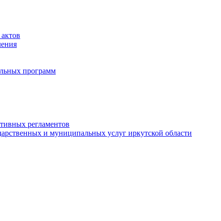
 актов
ления
альных программ
ативных регламентов
дарственных и муниципальных услуг иркутской области