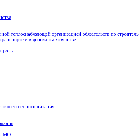
йства
ной теплоснабжающей организацией обязательств по строительс
ранспорте и в дорожном хозяйстве
троль
ов общественного питания
ования
я СМО