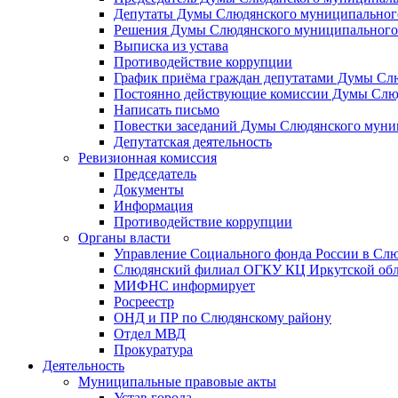
Депутаты Думы Слюдянского муниципального
Решения Думы Слюдянского муниципального
Выписка из устава
Противодействие коррупции
График приёма граждан депутатами Думы Сл
Постоянно действующие комиссии Думы Слюд
Написать письмо
Повестки заседаний Думы Слюдянского муни
Депутатская деятельность
Ревизионная комиссия
Председатель
Документы
Информация
Противодействие коррупции
Органы власти
Управление Социального фонда России в Слю
Слюдянский филиал ОГКУ КЦ Иркутской обл
МИФНС информирует
Росреестр
ОНД и ПР по Слюдянскому району
Отдел МВД
Прокуратура
Деятельность
Муниципальные правовые акты
Устав города