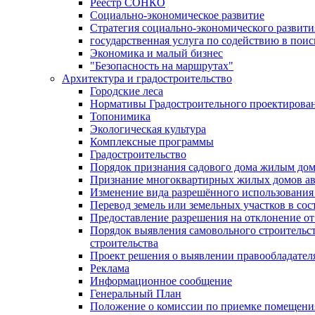
Реестр СОНКО
Социально-экономическое развитие
Стратегия социально-экономического развит
государственная услуга по содействию в пои
Экономика и малый бизнес
"Безопасность на маршрутах"
Архитектура и градостроительство
Городские леса
Нормативы Градостроительного проектирова
Топонимика
Экологическая культура
Комплексные программы
Градостроительство
Порядок признания садового дома жилым до
Признание многоквартирных жилых домов а
Изменение вида разрешённого использования 
Перевод земель или земельных участков в сос
Предоставление разрешения на отклонение от
Порядок выявления самовольного строительст
строительства
Проект решения о выявлении правообладател
Реклама
Информационное сообщение
Генеральный План
Положение о комиссии по приемке помещения