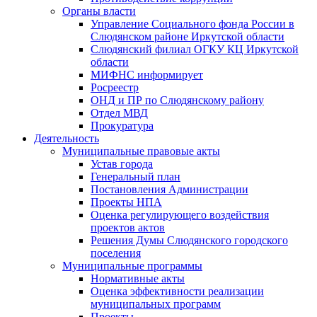
Органы власти
Управление Социального фонда России в
Слюдянском районе Иркутской области
Слюдянский филиал ОГКУ КЦ Иркутской
области
МИФНС информирует
Росреестр
ОНД и ПР по Слюдянскому району
Отдел МВД
Прокуратура
Деятельность
Муниципальные правовые акты
Устав города
Генеральный план
Постановления Администрации
Проекты НПА
Оценка регулирующего воздействия
проектов актов
Решения Думы Слюдянского городского
поселения
Муниципальные программы
Нормативные акты
Оценка эффективности реализации
муниципальных программ
Проекты