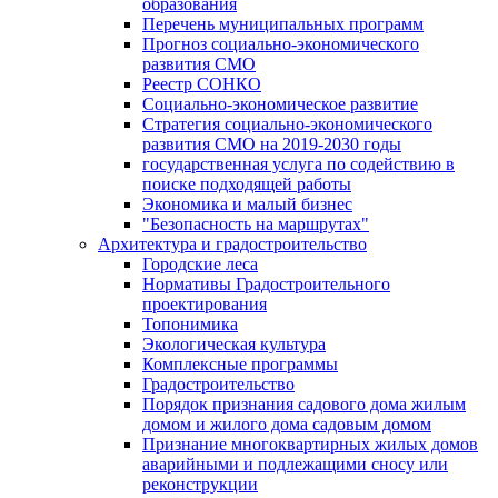
образования
Перечень муниципальных программ
Прогноз социально-экономического
развития СМО
Реестр СОНКО
Социально-экономическое развитие
Стратегия социально-экономического
развития СМО на 2019-2030 годы
государственная услуга по содействию в
поиске подходящей работы
Экономика и малый бизнес
"Безопасность на маршрутах"
Архитектура и градостроительство
Городские леса
Нормативы Градостроительного
проектирования
Топонимика
Экологическая культура
Комплексные программы
Градостроительство
Порядок признания садового дома жилым
домом и жилого дома садовым домом
Признание многоквартирных жилых домов
аварийными и подлежащими сносу или
реконструкции