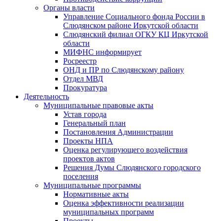
Органы власти
Управление Социального фонда России в
Слюдянском районе Иркутской области
Слюдянский филиал ОГКУ КЦ Иркутской
области
МИФНС информирует
Росреестр
ОНД и ПР по Слюдянскому району
Отдел МВД
Прокуратура
Деятельность
Муниципальные правовые акты
Устав города
Генеральный план
Постановления Администрации
Проекты НПА
Оценка регулирующего воздействия
проектов актов
Решения Думы Слюдянского городского
поселения
Муниципальные программы
Нормативные акты
Оценка эффективности реализации
муниципальных программ
Проекты