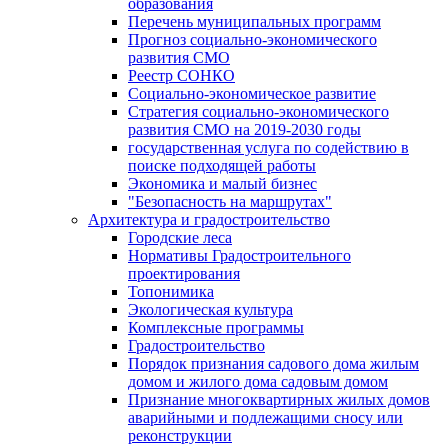
образования
Перечень муниципальных программ
Прогноз социально-экономического
развития СМО
Реестр СОНКО
Социально-экономическое развитие
Стратегия социально-экономического
развития СМО на 2019-2030 годы
государственная услуга по содействию в
поиске подходящей работы
Экономика и малый бизнес
"Безопасность на маршрутах"
Архитектура и градостроительство
Городские леса
Нормативы Градостроительного
проектирования
Топонимика
Экологическая культура
Комплексные программы
Градостроительство
Порядок признания садового дома жилым
домом и жилого дома садовым домом
Признание многоквартирных жилых домов
аварийными и подлежащими сносу или
реконструкции