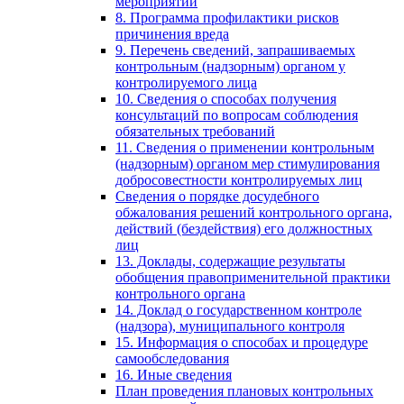
мероприятий
8. Программа профилактики рисков
причинения вреда
9. Перечень сведений, запрашиваемых
контрольным (надзорным) органом у
контролируемого лица
10. Сведения о способах получения
консультаций по вопросам соблюдения
обязательных требований
11. Сведения о применении контрольным
(надзорным) органом мер стимулирования
добросовестности контролируемых лиц
Сведения о порядке досудебного
обжалования решений контрольного органа,
действий (бездействия) его должностных
лиц
13. Доклады, содержащие результаты
обобщения правоприменительной практики
контрольного органа
14. Доклад о государственном контроле
(надзора), муниципального контроля
15. Информация о способах и процедуре
самообследования
16. Иные сведения
План проведения плановых контрольных