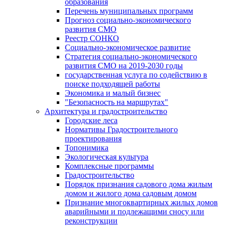
образования
Перечень муниципальных программ
Прогноз социально-экономического
развития СМО
Реестр СОНКО
Социально-экономическое развитие
Стратегия социально-экономического
развития СМО на 2019-2030 годы
государственная услуга по содействию в
поиске подходящей работы
Экономика и малый бизнес
"Безопасность на маршрутах"
Архитектура и градостроительство
Городские леса
Нормативы Градостроительного
проектирования
Топонимика
Экологическая культура
Комплексные программы
Градостроительство
Порядок признания садового дома жилым
домом и жилого дома садовым домом
Признание многоквартирных жилых домов
аварийными и подлежащими сносу или
реконструкции