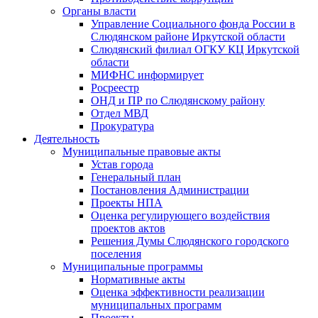
Органы власти
Управление Социального фонда России в
Слюдянском районе Иркутской области
Слюдянский филиал ОГКУ КЦ Иркутской
области
МИФНС информирует
Росреестр
ОНД и ПР по Слюдянскому району
Отдел МВД
Прокуратура
Деятельность
Муниципальные правовые акты
Устав города
Генеральный план
Постановления Администрации
Проекты НПА
Оценка регулирующего воздействия
проектов актов
Решения Думы Слюдянского городского
поселения
Муниципальные программы
Нормативные акты
Оценка эффективности реализации
муниципальных программ
Проекты