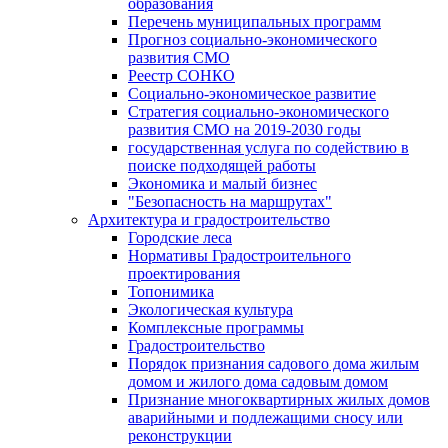
образования
Перечень муниципальных программ
Прогноз социально-экономического
развития СМО
Реестр СОНКО
Социально-экономическое развитие
Стратегия социально-экономического
развития СМО на 2019-2030 годы
государственная услуга по содействию в
поиске подходящей работы
Экономика и малый бизнес
"Безопасность на маршрутах"
Архитектура и градостроительство
Городские леса
Нормативы Градостроительного
проектирования
Топонимика
Экологическая культура
Комплексные программы
Градостроительство
Порядок признания садового дома жилым
домом и жилого дома садовым домом
Признание многоквартирных жилых домов
аварийными и подлежащими сносу или
реконструкции