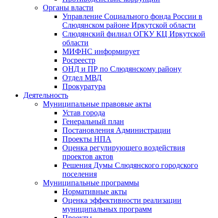
Органы власти
Управление Социального фонда России в
Слюдянском районе Иркутской области
Слюдянский филиал ОГКУ КЦ Иркутской
области
МИФНС информирует
Росреестр
ОНД и ПР по Слюдянскому району
Отдел МВД
Прокуратура
Деятельность
Муниципальные правовые акты
Устав города
Генеральный план
Постановления Администрации
Проекты НПА
Оценка регулирующего воздействия
проектов актов
Решения Думы Слюдянского городского
поселения
Муниципальные программы
Нормативные акты
Оценка эффективности реализации
муниципальных программ
Проекты