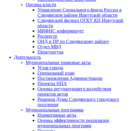
Органы власти
Управление Социального фонда России в
Слюдянском районе Иркутской области
Слюдянский филиал ОГКУ КЦ Иркутской
области
МИФНС информирует
Росреестр
ОНД и ПР по Слюдянскому району
Отдел МВД
Прокуратура
Деятельность
Муниципальные правовые акты
Устав города
Генеральный план
Постановления Администрации
Проекты НПА
Оценка регулирующего воздействия
проектов актов
Решения Думы Слюдянского городского
поселения
Муниципальные программы
Нормативные акты
Оценка эффективности реализации
муниципальных программ
Проекты