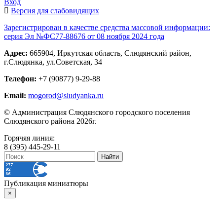
Вход
Версия для слабовидящих
Зарегистрирован в качестве средства массовой информации:
серия Эл №ФС77-88676 от 08 ноября 2024 года
Адрес:
665904, Иркутская область, Слюдянский район,
г.Слюдянка, ул.Советская, 34
Телефон:
+7 (90877) 9-29-88
Email:
mogorod@sludyanka.ru
© Администрация Слюдянского городского поселения
Слюдянского района 2026г.
Горячяя линия:
8 (395) 445-29-11
Публикация миниатюры
×