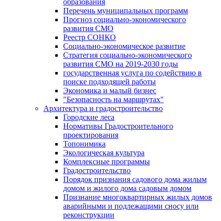
образования
Перечень муниципальных программ
Прогноз социально-экономического
развития СМО
Реестр СОНКО
Социально-экономическое развитие
Стратегия социально-экономического
развития СМО на 2019-2030 годы
государственная услуга по содействию в
поиске подходящей работы
Экономика и малый бизнес
"Безопасность на маршрутах"
Архитектура и градостроительство
Городские леса
Нормативы Градостроительного
проектирования
Топонимика
Экологическая культура
Комплексные программы
Градостроительство
Порядок признания садового дома жилым
домом и жилого дома садовым домом
Признание многоквартирных жилых домов
аварийными и подлежащими сносу или
реконструкции