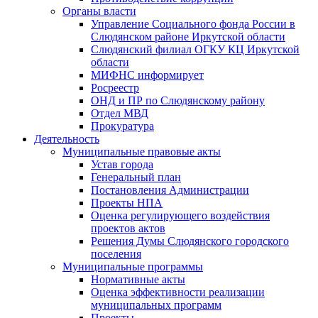
Органы власти
Управление Социального фонда России в
Слюдянском районе Иркутской области
Слюдянский филиал ОГКУ КЦ Иркутской
области
МИФНС информирует
Росреестр
ОНД и ПР по Слюдянскому району
Отдел МВД
Прокуратура
Деятельность
Муниципальные правовые акты
Устав города
Генеральный план
Постановления Администрации
Проекты НПА
Оценка регулирующего воздействия
проектов актов
Решения Думы Слюдянского городского
поселения
Муниципальные программы
Нормативные акты
Оценка эффективности реализации
муниципальных программ
Проекты