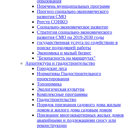
образования
Перечень муниципальных программ
Прогноз социально-экономического
развития СМО
Реестр СОНКО
Социально-экономическое развитие
Стратегия социально-экономического
развития СМО на 2019-2030 годы
государственная услуга по содействию в
поиске подходящей работы
Экономика и малый бизнес
"Безопасность на маршрутах"
Архитектура и градостроительство
Городские леса
Нормативы Градостроительного
проектирования
Топонимика
Экологическая культура
Комплексные программы
Градостроительство
Порядок признания садового дома жилым
домом и жилого дома садовым домом
Признание многоквартирных жилых домов
аварийными и подлежащими сносу или
реконструкции