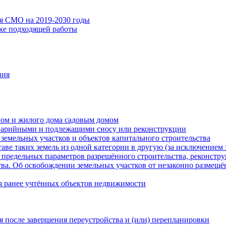
ия СМО на 2019-2030 годы
ске подходящей работы
ния
мом и жилого дома садовым домом
варийными и подлежащими сносу или реконструкции
земельных участков и объектов капитального строительства
таве таких земель из одной категории в другую (за исключением 
 предельных параметров разрешённого строительства, реконстру
ва. Об освобождении земельных участков от незаконно размещё
я ранее учтённых объектов недвижимости
 после завершения переустройства и (или) перепланировки