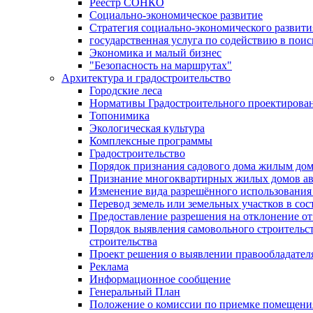
Реестр СОНКО
Социально-экономическое развитие
Стратегия социально-экономического развит
государственная услуга по содействию в пои
Экономика и малый бизнес
"Безопасность на маршрутах"
Архитектура и градостроительство
Городские леса
Нормативы Градостроительного проектирова
Топонимика
Экологическая культура
Комплексные программы
Градостроительство
Порядок признания садового дома жилым до
Признание многоквартирных жилых домов а
Изменение вида разрешённого использования 
Перевод земель или земельных участков в сос
Предоставление разрешения на отклонение от
Порядок выявления самовольного строительст
строительства
Проект решения о выявлении правообладател
Реклама
Информационное сообщение
Генеральный План
Положение о комиссии по приемке помещения