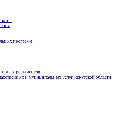
 актов
ления
альных программ
ативных регламентов
дарственных и муниципальных услуг иркутской области