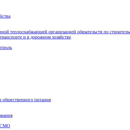
йства
ной теплоснабжающей организацией обязательств по строительс
ранспорте и в дорожном хозяйстве
троль
ов общественного питания
ования
я СМО