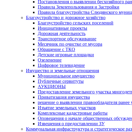
Постановления о выявлении бесхозяйного ра
Правила Землепользования и Застройки
Правила благоустройства Слюдянского муниц
Благоустройство и дорожное хозяйство
Благоустройство сельских поселений
Инициативные проекты
Дорожная деятельность
Транспортное обслуживание
Месячник по очистке от мусора
Обращение с ТКО
Детские игровые площадки
Озеленение
Цифровое телевидение
Имущество и земельные отношения
Муниципальное имущество
Публичные сервитуты
АУКЦИОНЫ
Предоставление земельного участка многоде
Приватизация имущества
решение о выявлении правообладателя ранее
Изъятие земельных участков
Комплексные кадастровые работы
Оповещения о начале общественных обсужде
Извещения о предоставлении ЗУ
Коммунальная инфраструктура и стратегическое ра