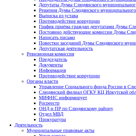
Депутаты Думы Слюдянского муниципального
Решения Думы Слюдянского муниципального
Выписка из устава
Противодействие коррупции
График приёма граждан депутатами Думы Сл
Постоянно действующие комиссии Думы Слюд
Написать письмо
Повестки заседаний Думы Слюдянского муни
Депутатская деятельность
Ревизионная комиссия
Председатель
Документы
Информация
Противодействие коррупции
Органы власти
Управление Социального фонда России в Слю
Слюдянский филиал ОГКУ КЦ Иркутской обл
МИФНС информирует
Росреестр
ОНД и ПР по Слюдянскому району
Отдел МВД
Прокуратура
Деятельность
Муниципальные правовые акты
Устав города