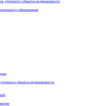
нее учтенного объекта недвижимости
ипального образования
тным
 учтенного объекта недвижимости
ний
звитие