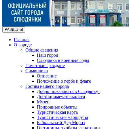
РАЗДЕЛЫ
Главная
О городе
Общие сведения
Наш город
Слюдянка в военные годы
Почетные граждане
Символика
Описание
Положение о гербе и флаге
Гостям нашего города
Добро пожаловать в Слюдянку!
Достопримечательности
Музеи
Природные объекты
Туристическая карта
Туристические маршруты
Байкальский Дед Мороз
Гостиницы, турбазы, санатории