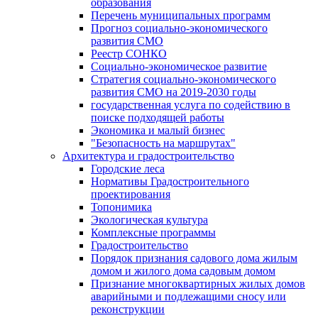
образования
Перечень муниципальных программ
Прогноз социально-экономического
развития СМО
Реестр СОНКО
Социально-экономическое развитие
Стратегия социально-экономического
развития СМО на 2019-2030 годы
государственная услуга по содействию в
поиске подходящей работы
Экономика и малый бизнес
"Безопасность на маршрутах"
Архитектура и градостроительство
Городские леса
Нормативы Градостроительного
проектирования
Топонимика
Экологическая культура
Комплексные программы
Градостроительство
Порядок признания садового дома жилым
домом и жилого дома садовым домом
Признание многоквартирных жилых домов
аварийными и подлежащими сносу или
реконструкции