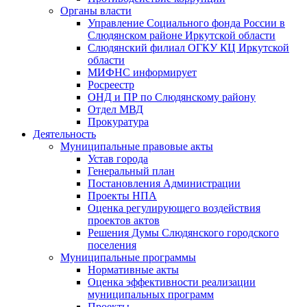
Органы власти
Управление Социального фонда России в
Слюдянском районе Иркутской области
Слюдянский филиал ОГКУ КЦ Иркутской
области
МИФНС информирует
Росреестр
ОНД и ПР по Слюдянскому району
Отдел МВД
Прокуратура
Деятельность
Муниципальные правовые акты
Устав города
Генеральный план
Постановления Администрации
Проекты НПА
Оценка регулирующего воздействия
проектов актов
Решения Думы Слюдянского городского
поселения
Муниципальные программы
Нормативные акты
Оценка эффективности реализации
муниципальных программ
Проекты