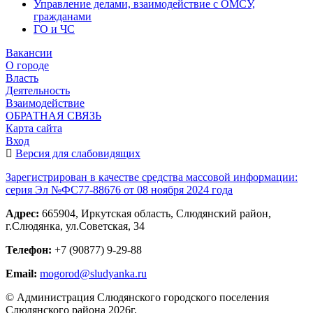
Управление делами, взаимодействие с ОМСУ,
гражданами
ГО и ЧС
Вакансии
О городе
Власть
Деятельность
Взаимодействие
ОБРАТНАЯ СВЯЗЬ
Карта сайта
Вход
Версия для слабовидящих
Зарегистрирован в качестве средства массовой информации:
серия Эл №ФС77-88676 от 08 ноября 2024 года
Адрес:
665904, Иркутская область, Слюдянский район,
г.Слюдянка, ул.Советская, 34
Телефон:
+7 (90877) 9-29-88
Email:
mogorod@sludyanka.ru
© Администрация Слюдянского городского поселения
Слюдянского района 2026г.