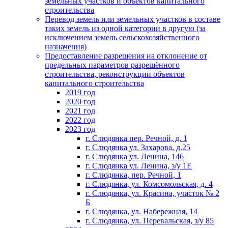
земельных участков и объектов капитального
строительства
Перевод земель или земельных участков в составе
таких земель из одной категории в другую (за
исключением земель сельскохозяйственного
назначения)
Предоставление разрешения на отклонение от
предельных параметров разрешённого
строительства, реконструкции объектов
капитального строительства
2019 год
2020 год
2021 год
2022 год
2023 год
г. Слюдянка пер. Речной, д. 1
г. Слюдянка ул. Захарова, д.25
г. Слюдянка ул. Ленина, 146
г. Слюдянка ул. Ленина, з/у 1Е
г. Слюдянка, пер. Речной, 1
г. Слюдянка, ул. Комсомольская, д. 4
г. Слюдянка, ул. Красина, участок № 2
Б
г. Слюдянка, ул. Набережная, 14
г. Слюдянка, ул. Перевальская, з/у 85