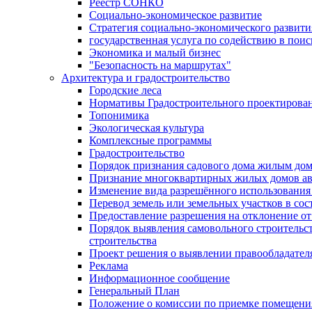
Реестр СОНКО
Социально-экономическое развитие
Стратегия социально-экономического развит
государственная услуга по содействию в пои
Экономика и малый бизнес
"Безопасность на маршрутах"
Архитектура и градостроительство
Городские леса
Нормативы Градостроительного проектирова
Топонимика
Экологическая культура
Комплексные программы
Градостроительство
Порядок признания садового дома жилым до
Признание многоквартирных жилых домов а
Изменение вида разрешённого использования 
Перевод земель или земельных участков в сос
Предоставление разрешения на отклонение от
Порядок выявления самовольного строительст
строительства
Проект решения о выявлении правообладател
Реклама
Информационное сообщение
Генеральный План
Положение о комиссии по приемке помещения