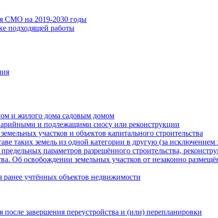
ия СМО на 2019-2030 годы
ске подходящей работы
ния
мом и жилого дома садовым домом
варийными и подлежащими сносу или реконструкции
земельных участков и объектов капитального строительства
таве таких земель из одной категории в другую (за исключением 
 предельных параметров разрешённого строительства, реконстру
ва. Об освобождении земельных участков от незаконно размещё
я ранее учтённых объектов недвижимости
 после завершения переустройства и (или) перепланировки