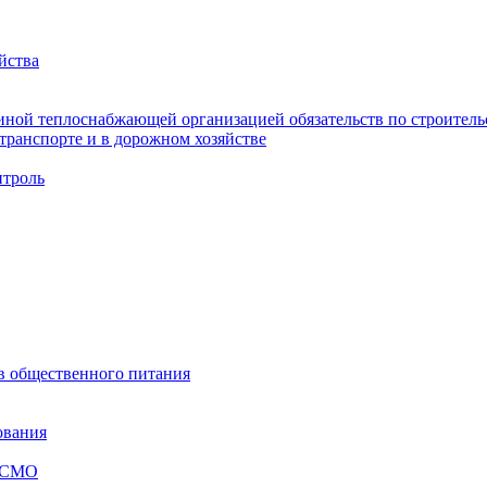
йства
ной теплоснабжающей организацией обязательств по строительс
ранспорте и в дорожном хозяйстве
троль
ов общественного питания
ования
я СМО