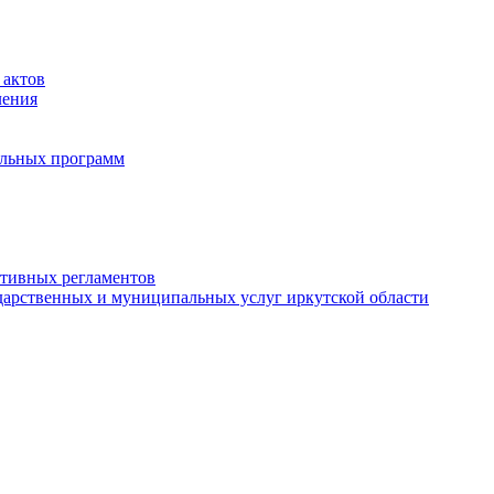
 актов
ления
альных программ
ативных регламентов
дарственных и муниципальных услуг иркутской области