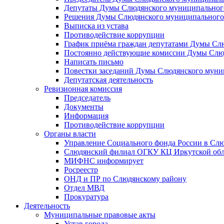
Депутаты Думы Слюдянского муниципального
Решения Думы Слюдянского муниципального
Выписка из устава
Противодействие коррупции
График приёма граждан депутатами Думы Сл
Постоянно действующие комиссии Думы Слюд
Написать письмо
Повестки заседаний Думы Слюдянского муни
Депутатская деятельность
Ревизионная комиссия
Председатель
Документы
Информация
Противодействие коррупции
Органы власти
Управление Социального фонда России в Слю
Слюдянский филиал ОГКУ КЦ Иркутской обл
МИФНС информирует
Росреестр
ОНД и ПР по Слюдянскому району
Отдел МВД
Прокуратура
Деятельность
Муниципальные правовые акты
Устав города