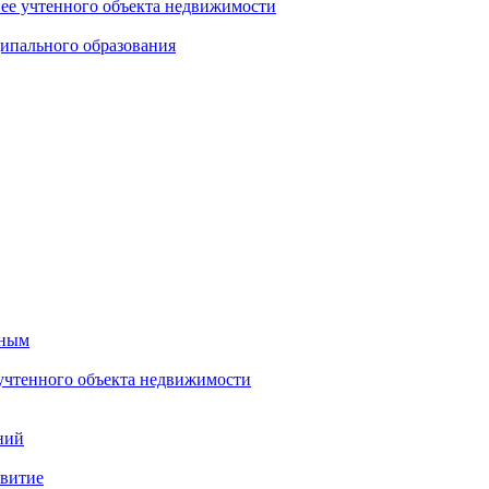
нее учтенного объекта недвижимости
ипального образования
тным
 учтенного объекта недвижимости
ний
звитие