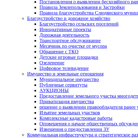
Постановления о выявлении бесхозяйного ра
Правила Землепользования и Застройки
Правила благоустройства Слюдянского муниц
Благоустройство и дорожное хозяйство
Благоустройство сельских поселений
Инициативные проекты
Дорожная деятельность
Транспортное обслуживание
Месячник по очистке от мусора
Обращение с ТКО
Детские игровые площадки
Озеленение
Цифровое телевидение
Имущество и земельные отношения
Муниципальное имущество
Публичные сервитуты
АУКЦИОНЫ
Предоставление земельного участка многоде
Приватизация имущества
решение о выявлении правообладателя ранее
Изъятие земельных участков
Комплексные кадастровые работы
Оповещения о начале общественных обсужде
Извещения о предоставлении ЗУ
Коммунальная инфраструктура и стратегическое ра