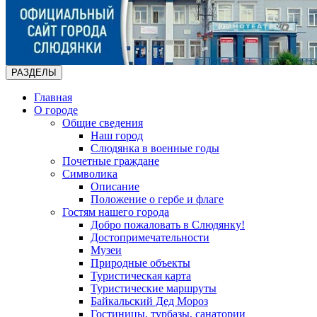
РАЗДЕЛЫ
Главная
О городе
Общие сведения
Наш город
Слюдянка в военные годы
Почетные граждане
Символика
Описание
Положение о гербе и флаге
Гостям нашего города
Добро пожаловать в Слюдянку!
Достопримечательности
Музеи
Природные объекты
Туристическая карта
Туристические маршруты
Байкальский Дед Мороз
Гостиницы, турбазы, санатории