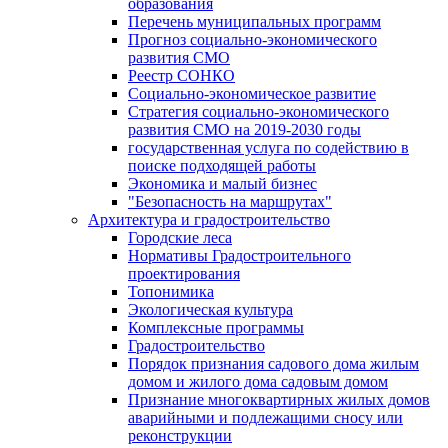
образования
Перечень муниципальных программ
Прогноз социально-экономического
развития СМО
Реестр СОНКО
Социально-экономическое развитие
Стратегия социально-экономического
развития СМО на 2019-2030 годы
государственная услуга по содействию в
поиске подходящей работы
Экономика и малый бизнес
"Безопасность на маршрутах"
Архитектура и градостроительство
Городские леса
Нормативы Градостроительного
проектирования
Топонимика
Экологическая культура
Комплексные программы
Градостроительство
Порядок признания садового дома жилым
домом и жилого дома садовым домом
Признание многоквартирных жилых домов
аварийными и подлежащими сносу или
реконструкции