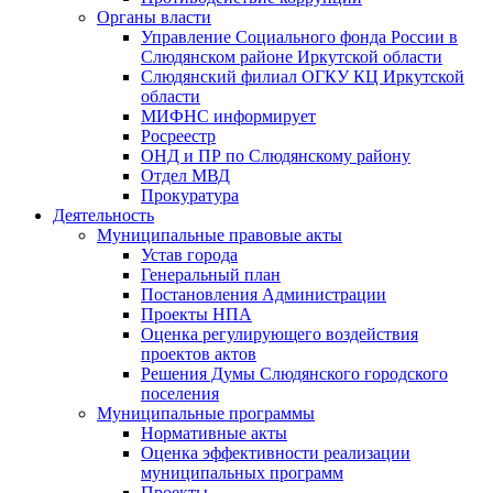
Органы власти
Управление Социального фонда России в
Слюдянском районе Иркутской области
Слюдянский филиал ОГКУ КЦ Иркутской
области
МИФНС информирует
Росреестр
ОНД и ПР по Слюдянскому району
Отдел МВД
Прокуратура
Деятельность
Муниципальные правовые акты
Устав города
Генеральный план
Постановления Администрации
Проекты НПА
Оценка регулирующего воздействия
проектов актов
Решения Думы Слюдянского городского
поселения
Муниципальные программы
Нормативные акты
Оценка эффективности реализации
муниципальных программ
Проекты