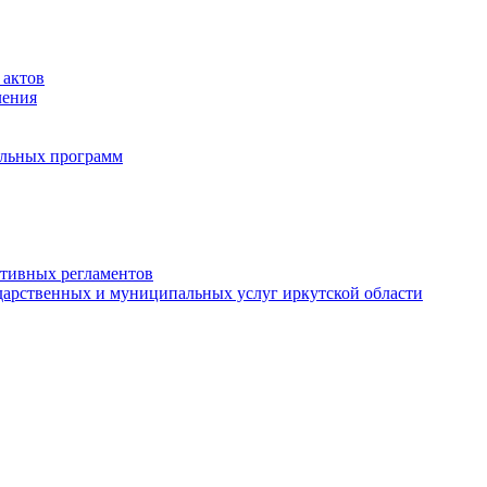
 актов
ления
альных программ
ативных регламентов
дарственных и муниципальных услуг иркутской области