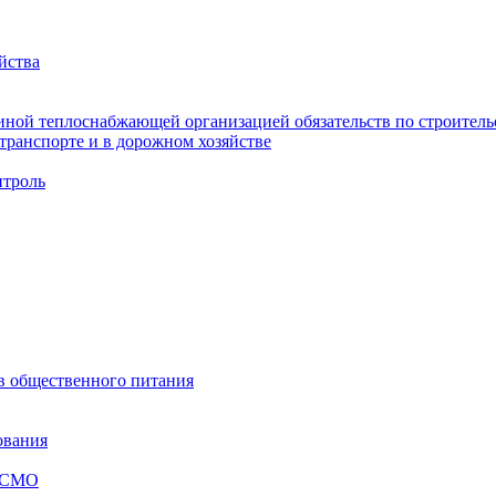
йства
ной теплоснабжающей организацией обязательств по строительс
ранспорте и в дорожном хозяйстве
троль
ов общественного питания
ования
я СМО