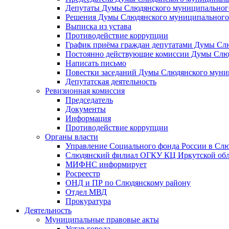
Депутаты Думы Слюдянского муниципального
Решения Думы Слюдянского муниципального
Выписка из устава
Противодействие коррупции
График приёма граждан депутатами Думы Сл
Постоянно действующие комиссии Думы Слюд
Написать письмо
Повестки заседаний Думы Слюдянского муни
Депутатская деятельность
Ревизионная комиссия
Председатель
Документы
Информация
Противодействие коррупции
Органы власти
Управление Социального фонда России в Слю
Слюдянский филиал ОГКУ КЦ Иркутской обл
МИФНС информирует
Росреестр
ОНД и ПР по Слюдянскому району
Отдел МВД
Прокуратура
Деятельность
Муниципальные правовые акты
Устав города