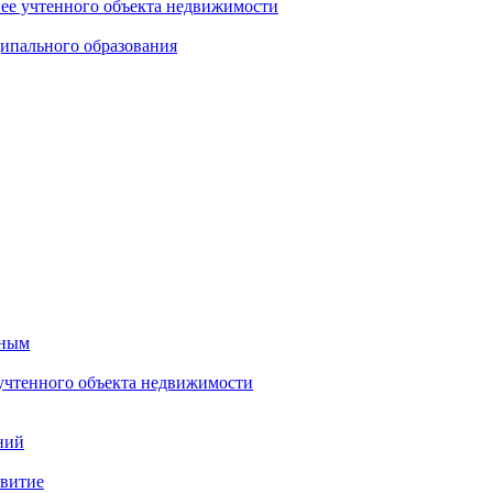
нее учтенного объекта недвижимости
ипального образования
тным
 учтенного объекта недвижимости
ний
звитие