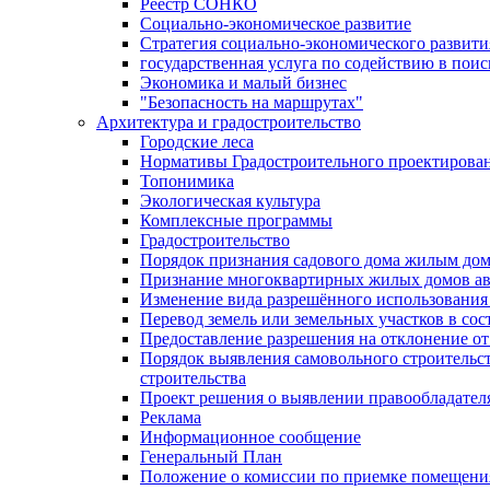
Реестр СОНКО
Социально-экономическое развитие
Стратегия социально-экономического развит
государственная услуга по содействию в пои
Экономика и малый бизнес
"Безопасность на маршрутах"
Архитектура и градостроительство
Городские леса
Нормативы Градостроительного проектирова
Топонимика
Экологическая культура
Комплексные программы
Градостроительство
Порядок признания садового дома жилым до
Признание многоквартирных жилых домов а
Изменение вида разрешённого использования 
Перевод земель или земельных участков в сос
Предоставление разрешения на отклонение от
Порядок выявления самовольного строительст
строительства
Проект решения о выявлении правообладател
Реклама
Информационное сообщение
Генеральный План
Положение о комиссии по приемке помещения