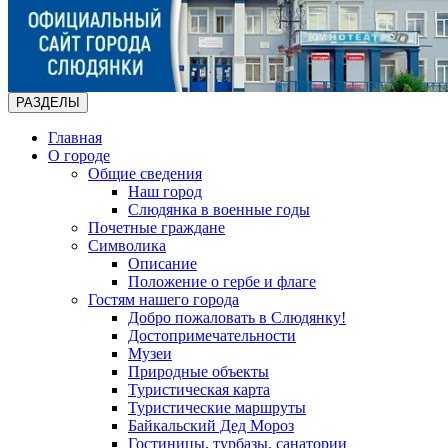
РАЗДЕЛЫ
Главная
О городе
Общие сведения
Наш город
Слюдянка в военные годы
Почетные граждане
Символика
Описание
Положение о гербе и флаге
Гостям нашего города
Добро пожаловать в Слюдянку!
Достопримечательности
Музеи
Природные объекты
Туристическая карта
Туристические маршруты
Байкальский Дед Мороз
Гостиницы, турбазы, санатории