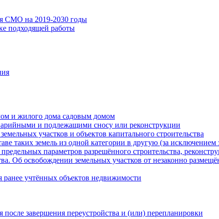
ия СМО на 2019-2030 годы
ске подходящей работы
ния
мом и жилого дома садовым домом
варийными и подлежащими сносу или реконструкции
земельных участков и объектов капитального строительства
таве таких земель из одной категории в другую (за исключением 
 предельных параметров разрешённого строительства, реконстру
ва. Об освобождении земельных участков от незаконно размещё
я ранее учтённых объектов недвижимости
 после завершения переустройства и (или) перепланировки