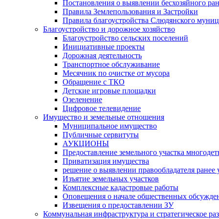
Постановления о выявлении бесхозяйного ра
Правила Землепользования и Застройки
Правила благоустройства Слюдянского муниц
Благоустройство и дорожное хозяйство
Благоустройство сельских поселений
Инициативные проекты
Дорожная деятельность
Транспортное обслуживание
Месячник по очистке от мусора
Обращение с ТКО
Детские игровые площадки
Озеленение
Цифровое телевидение
Имущество и земельные отношения
Муниципальное имущество
Публичные сервитуты
АУКЦИОНЫ
Предоставление земельного участка многоде
Приватизация имущества
решение о выявлении правообладателя ранее
Изъятие земельных участков
Комплексные кадастровые работы
Оповещения о начале общественных обсужде
Извещения о предоставлении ЗУ
Коммунальная инфраструктура и стратегическое ра