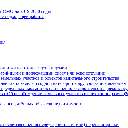
ия СМО на 2019-2030 годы
ске подходящей работы
ния
мом и жилого дома садовым домом
варийными и подлежащими сносу или реконструкции
земельных участков и объектов капитального строительства
таве таких земель из одной категории в другую (за исключением 
 предельных параметров разрешённого строительства, реконстру
ва. Об освобождении земельных участков от незаконно размещё
я ранее учтённых объектов недвижимости
 после завершения переустройства и (или) перепланировки