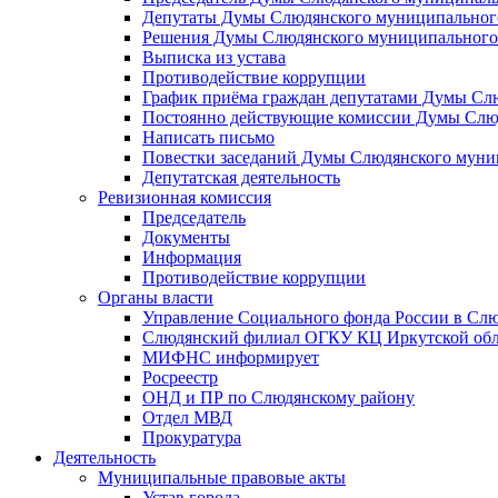
Депутаты Думы Слюдянского муниципального
Решения Думы Слюдянского муниципального
Выписка из устава
Противодействие коррупции
График приёма граждан депутатами Думы Сл
Постоянно действующие комиссии Думы Слюд
Написать письмо
Повестки заседаний Думы Слюдянского муни
Депутатская деятельность
Ревизионная комиссия
Председатель
Документы
Информация
Противодействие коррупции
Органы власти
Управление Социального фонда России в Слю
Слюдянский филиал ОГКУ КЦ Иркутской обл
МИФНС информирует
Росреестр
ОНД и ПР по Слюдянскому району
Отдел МВД
Прокуратура
Деятельность
Муниципальные правовые акты
Устав города