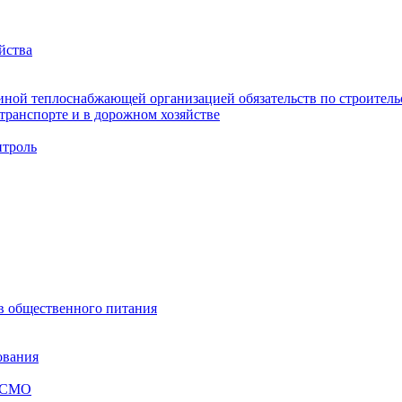
йства
ной теплоснабжающей организацией обязательств по строительс
ранспорте и в дорожном хозяйстве
троль
ов общественного питания
ования
я СМО