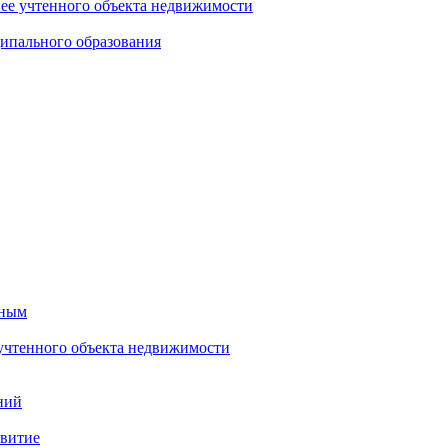
нее учтенного объекта недвижимости
ипального образования
тным
 учтенного объекта недвижимости
ний
звитие