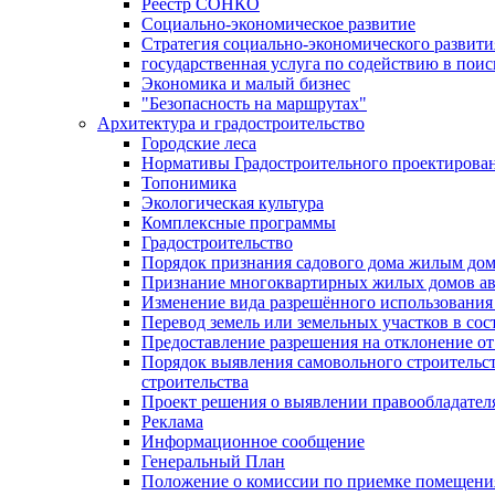
Реестр СОНКО
Социально-экономическое развитие
Стратегия социально-экономического развит
государственная услуга по содействию в пои
Экономика и малый бизнес
"Безопасность на маршрутах"
Архитектура и градостроительство
Городские леса
Нормативы Градостроительного проектирова
Топонимика
Экологическая культура
Комплексные программы
Градостроительство
Порядок признания садового дома жилым до
Признание многоквартирных жилых домов а
Изменение вида разрешённого использования 
Перевод земель или земельных участков в сос
Предоставление разрешения на отклонение от
Порядок выявления самовольного строительст
строительства
Проект решения о выявлении правообладател
Реклама
Информационное сообщение
Генеральный План
Положение о комиссии по приемке помещения