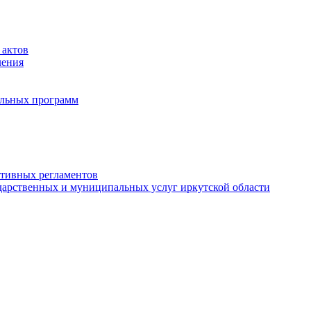
 актов
ления
альных программ
ативных регламентов
дарственных и муниципальных услуг иркутской области