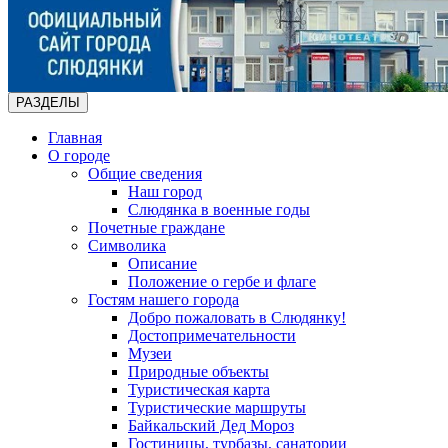
РАЗДЕЛЫ
Главная
О городе
Общие сведения
Наш город
Слюдянка в военные годы
Почетные граждане
Символика
Описание
Положение о гербе и флаге
Гостям нашего города
Добро пожаловать в Слюдянку!
Достопримечательности
Музеи
Природные объекты
Туристическая карта
Туристические маршруты
Байкальский Дед Мороз
Гостиницы, турбазы, санатории