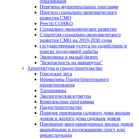
образования
Перечень муниципальных программ
Прогноз социально-экономического
развития СМО
Реестр СОНКО
Социально-экономическое развитие
Стратегия социально-экономического
развития СМО на 2019-2030 годы
государственная услуга по содействию в
поиске подходящей работы
Экономика и малый бизнес
"Безопасность на маршрутах"
Архитектура и градостроительство
Городские леса
Нормативы Градостроительного
проектирования
Топонимика
Экологическая культура
Комплексные программы
Градостроительство
Порядок признания садового дома жилым
домом и жилого дома садовым домом
Признание многоквартирных жилых домов
аварийными и подлежащими сносу или
реконструкции