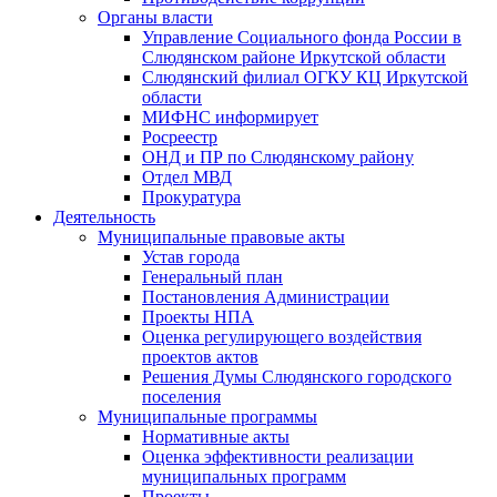
Органы власти
Управление Социального фонда России в
Слюдянском районе Иркутской области
Слюдянский филиал ОГКУ КЦ Иркутской
области
МИФНС информирует
Росреестр
ОНД и ПР по Слюдянскому району
Отдел МВД
Прокуратура
Деятельность
Муниципальные правовые акты
Устав города
Генеральный план
Постановления Администрации
Проекты НПА
Оценка регулирующего воздействия
проектов актов
Решения Думы Слюдянского городского
поселения
Муниципальные программы
Нормативные акты
Оценка эффективности реализации
муниципальных программ
Проекты