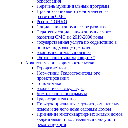
образования
Перечень муниципальных программ
Прогноз социально-экономического
развития СМО
Реестр СОНКО
Социально-экономическое развитие
Стратегия социально-экономического
развития СМО на 2019-2030 годы
государственная услуга по содействию в
поиске подходящей работы
Экономика и малый бизнес
"Безопасность на маршрутах"
Архитектура и градостроительство
Городские леса
Нормативы Градостроительного
проектирования
Топонимика
Экологическая культура
Комплексные программы
Градостроительство
Порядок признания садового дома жилым
домом и жилого дома садовым домом
Признание многоквартирных жилых домов
аварийными и подлежащими сносу или
реконструкции