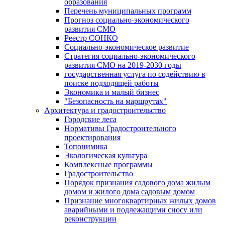
образования
Перечень муниципальных программ
Прогноз социально-экономического
развития СМО
Реестр СОНКО
Социально-экономическое развитие
Стратегия социально-экономического
развития СМО на 2019-2030 годы
государственная услуга по содействию в
поиске подходящей работы
Экономика и малый бизнес
"Безопасность на маршрутах"
Архитектура и градостроительство
Городские леса
Нормативы Градостроительного
проектирования
Топонимика
Экологическая культура
Комплексные программы
Градостроительство
Порядок признания садового дома жилым
домом и жилого дома садовым домом
Признание многоквартирных жилых домов
аварийными и подлежащими сносу или
реконструкции