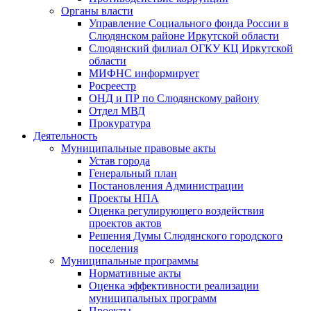
Органы власти
Управление Социального фонда России в
Слюдянском районе Иркутской области
Слюдянский филиал ОГКУ КЦ Иркутской
области
МИФНС информирует
Росреестр
ОНД и ПР по Слюдянскому району
Отдел МВД
Прокуратура
Деятельность
Муниципальные правовые акты
Устав города
Генеральный план
Постановления Администрации
Проекты НПА
Оценка регулирующего воздействия
проектов актов
Решения Думы Слюдянского городского
поселения
Муниципальные программы
Нормативные акты
Оценка эффективности реализации
муниципальных программ
Проекты