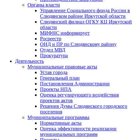
Органы власти
Управление Социального фонда России в
Слюдянском районе Иркутской области
Слюдянский филиал ОГКУ КЦ Иркутской
области
МИФНС информирует
Росреестр
ОНД и ПР по Слюдянскому району
Отдел МВД
Прокуратура
Деятельность
Муниципальные правовые акты
Устав города
Генеральный план
Постановления Администрации
Проекты НПА
Оценка регулирующего воздействия
проектов актов
Решения Думы Слюдянского городского
поселения
Муниципальные программы
Нормативные акты
Оценка эффективности реализации
муниципальных программ
Проекты