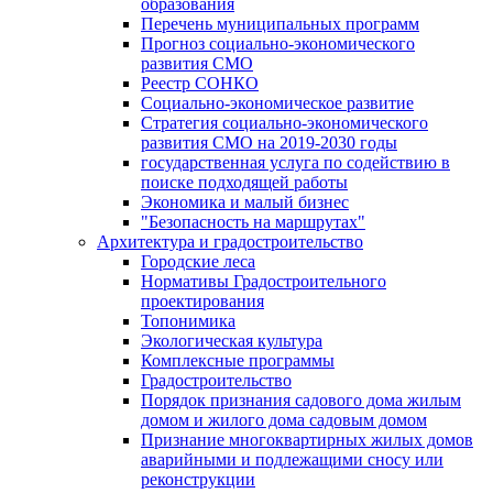
образования
Перечень муниципальных программ
Прогноз социально-экономического
развития СМО
Реестр СОНКО
Социально-экономическое развитие
Стратегия социально-экономического
развития СМО на 2019-2030 годы
государственная услуга по содействию в
поиске подходящей работы
Экономика и малый бизнес
"Безопасность на маршрутах"
Архитектура и градостроительство
Городские леса
Нормативы Градостроительного
проектирования
Топонимика
Экологическая культура
Комплексные программы
Градостроительство
Порядок признания садового дома жилым
домом и жилого дома садовым домом
Признание многоквартирных жилых домов
аварийными и подлежащими сносу или
реконструкции