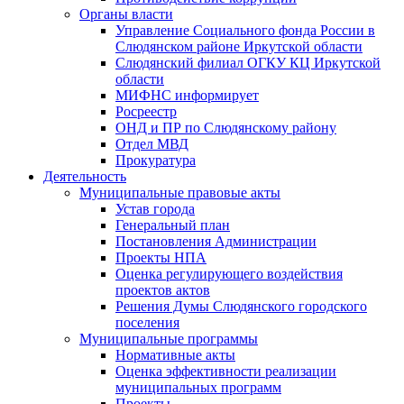
Органы власти
Управление Социального фонда России в
Слюдянском районе Иркутской области
Слюдянский филиал ОГКУ КЦ Иркутской
области
МИФНС информирует
Росреестр
ОНД и ПР по Слюдянскому району
Отдел МВД
Прокуратура
Деятельность
Муниципальные правовые акты
Устав города
Генеральный план
Постановления Администрации
Проекты НПА
Оценка регулирующего воздействия
проектов актов
Решения Думы Слюдянского городского
поселения
Муниципальные программы
Нормативные акты
Оценка эффективности реализации
муниципальных программ
Проекты