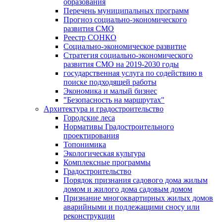
образования
Перечень муниципальных программ
Прогноз социально-экономического
развития СМО
Реестр СОНКО
Социально-экономическое развитие
Стратегия социально-экономического
развития СМО на 2019-2030 годы
государственная услуга по содействию в
поиске подходящей работы
Экономика и малый бизнес
"Безопасность на маршрутах"
Архитектура и градостроительство
Городские леса
Нормативы Градостроительного
проектирования
Топонимика
Экологическая культура
Комплексные программы
Градостроительство
Порядок признания садового дома жилым
домом и жилого дома садовым домом
Признание многоквартирных жилых домов
аварийными и подлежащими сносу или
реконструкции