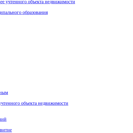
нее учтенного объекта недвижимости
ипального образования
тным
 учтенного объекта недвижимости
ний
звитие