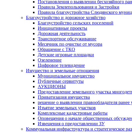
Постановления о выявлении бесхозяйного ра
Правила Землепользования и Застройки
Правила благоустройства Слюдянского муниц
Благоустройство и дорожное хозяйство
Благоустройство сельских поселений
Инициативные проекты
Дорожная деятельность
Транспортное обслуживание
Месячник по очистке от мусора
Обращение с ТКО
Детские игровые площадки
Озеленение
Цифровое телевидение
Имущество и земельные отношения
Муниципальное имущество
Публичные сервитуты
АУКЦИОНЫ
Предоставление земельного участка многоде
Приватизация имущества
решение о выявлении правообладателя ранее
Изъятие земельных участков
Комплексные кадастровые работы
Оповещения о начале общественных обсужде
Извещения о предоставлении ЗУ
Коммунальная инфраструктура и стратегическое ра