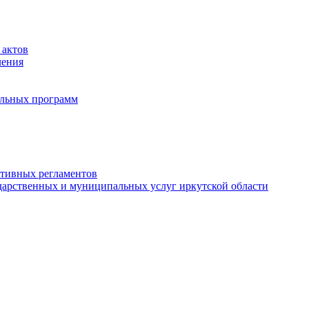
 актов
ления
альных программ
ативных регламентов
дарственных и муниципальных услуг иркутской области