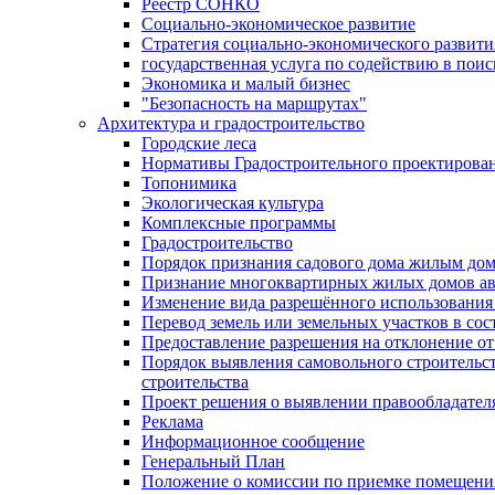
Реестр СОНКО
Социально-экономическое развитие
Стратегия социально-экономического развит
государственная услуга по содействию в пои
Экономика и малый бизнес
"Безопасность на маршрутах"
Архитектура и градостроительство
Городские леса
Нормативы Градостроительного проектирова
Топонимика
Экологическая культура
Комплексные программы
Градостроительство
Порядок признания садового дома жилым до
Признание многоквартирных жилых домов а
Изменение вида разрешённого использования 
Перевод земель или земельных участков в сос
Предоставление разрешения на отклонение от
Порядок выявления самовольного строительст
строительства
Проект решения о выявлении правообладател
Реклама
Информационное сообщение
Генеральный План
Положение о комиссии по приемке помещения