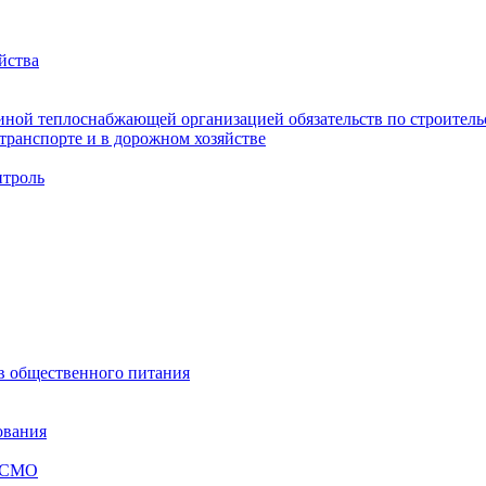
йства
ной теплоснабжающей организацией обязательств по строительс
ранспорте и в дорожном хозяйстве
троль
ов общественного питания
ования
я СМО