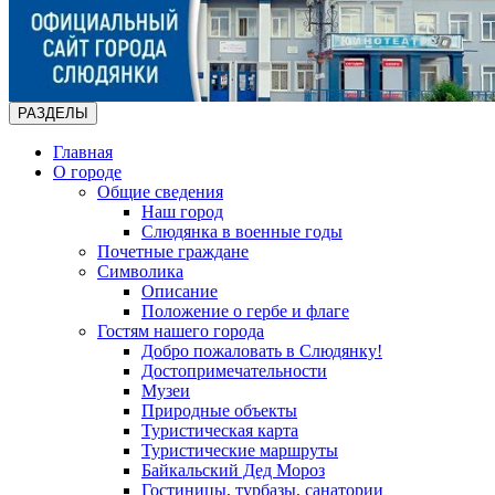
РАЗДЕЛЫ
Главная
О городе
Общие сведения
Наш город
Слюдянка в военные годы
Почетные граждане
Символика
Описание
Положение о гербе и флаге
Гостям нашего города
Добро пожаловать в Слюдянку!
Достопримечательности
Музеи
Природные объекты
Туристическая карта
Туристические маршруты
Байкальский Дед Мороз
Гостиницы, турбазы, санатории