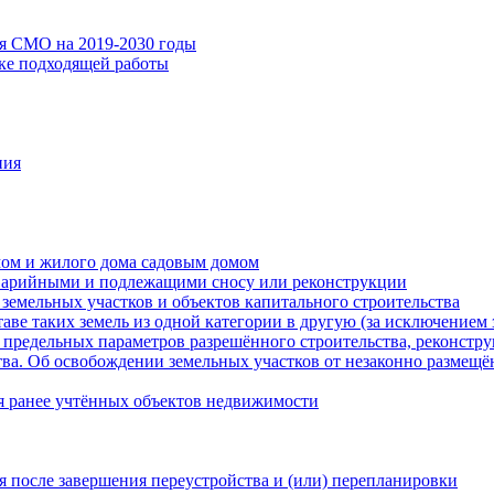
ия СМО на 2019-2030 годы
ске подходящей работы
ния
мом и жилого дома садовым домом
варийными и подлежащими сносу или реконструкции
земельных участков и объектов капитального строительства
таве таких земель из одной категории в другую (за исключением 
 предельных параметров разрешённого строительства, реконстру
ва. Об освобождении земельных участков от незаконно размещё
я ранее учтённых объектов недвижимости
 после завершения переустройства и (или) перепланировки