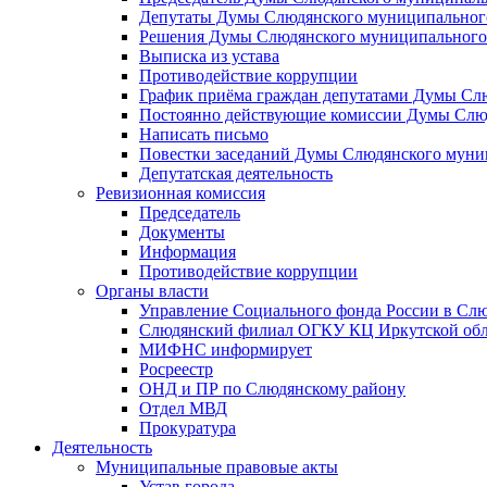
Депутаты Думы Слюдянского муниципального
Решения Думы Слюдянского муниципального
Выписка из устава
Противодействие коррупции
График приёма граждан депутатами Думы Сл
Постоянно действующие комиссии Думы Слюд
Написать письмо
Повестки заседаний Думы Слюдянского муни
Депутатская деятельность
Ревизионная комиссия
Председатель
Документы
Информация
Противодействие коррупции
Органы власти
Управление Социального фонда России в Слю
Слюдянский филиал ОГКУ КЦ Иркутской обл
МИФНС информирует
Росреестр
ОНД и ПР по Слюдянскому району
Отдел МВД
Прокуратура
Деятельность
Муниципальные правовые акты
Устав города