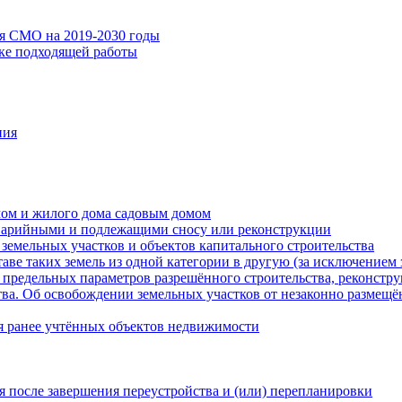
ия СМО на 2019-2030 годы
ске подходящей работы
ния
мом и жилого дома садовым домом
варийными и подлежащими сносу или реконструкции
земельных участков и объектов капитального строительства
таве таких земель из одной категории в другую (за исключением 
 предельных параметров разрешённого строительства, реконстру
ва. Об освобождении земельных участков от незаконно размещё
я ранее учтённых объектов недвижимости
 после завершения переустройства и (или) перепланировки