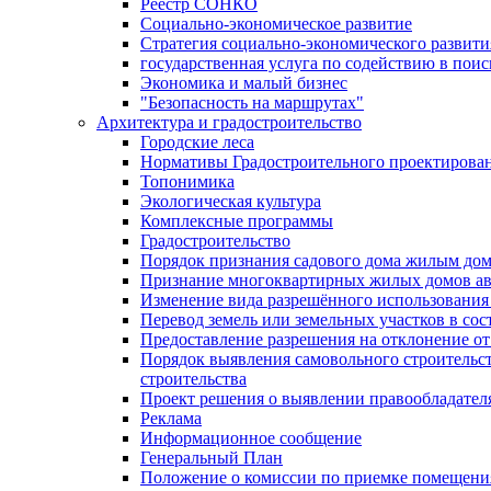
Реестр СОНКО
Социально-экономическое развитие
Стратегия социально-экономического развит
государственная услуга по содействию в пои
Экономика и малый бизнес
"Безопасность на маршрутах"
Архитектура и градостроительство
Городские леса
Нормативы Градостроительного проектирова
Топонимика
Экологическая культура
Комплексные программы
Градостроительство
Порядок признания садового дома жилым до
Признание многоквартирных жилых домов а
Изменение вида разрешённого использования 
Перевод земель или земельных участков в сос
Предоставление разрешения на отклонение от
Порядок выявления самовольного строительст
строительства
Проект решения о выявлении правообладател
Реклама
Информационное сообщение
Генеральный План
Положение о комиссии по приемке помещения