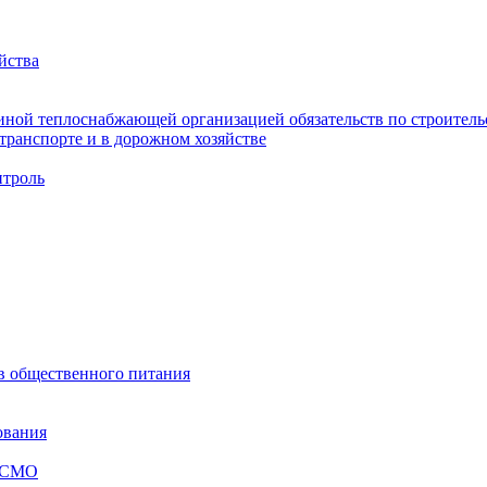
йства
ной теплоснабжающей организацией обязательств по строительс
ранспорте и в дорожном хозяйстве
троль
ов общественного питания
ования
я СМО