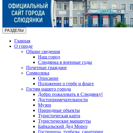
РАЗДЕЛЫ
Главная
О городе
Общие сведения
Наш город
Слюдянка в военные годы
Почетные граждане
Символика
Описание
Положение о гербе и флаге
Гостям нашего города
Добро пожаловать в Слюдянку!
Достопримечательности
Музеи
Природные объекты
Туристическая карта
Туристические маршруты
Байкальский Дед Мороз
Гостиницы, турбазы, санатории