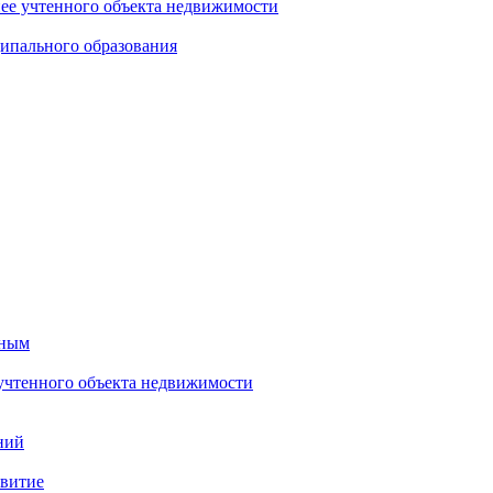
нее учтенного объекта недвижимости
ипального образования
тным
 учтенного объекта недвижимости
ний
звитие