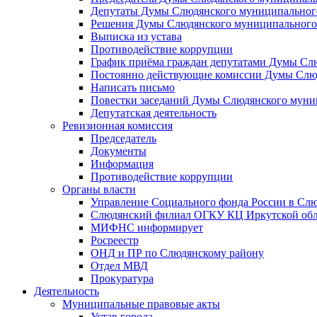
Депутаты Думы Слюдянского муниципального
Решения Думы Слюдянского муниципального
Выписка из устава
Противодействие коррупции
График приёма граждан депутатами Думы Сл
Постоянно действующие комиссии Думы Слюд
Написать письмо
Повестки заседаний Думы Слюдянского муни
Депутатская деятельность
Ревизионная комиссия
Председатель
Документы
Информация
Противодействие коррупции
Органы власти
Управление Социального фонда России в Слю
Слюдянский филиал ОГКУ КЦ Иркутской обл
МИФНС информирует
Росреестр
ОНД и ПР по Слюдянскому району
Отдел МВД
Прокуратура
Деятельность
Муниципальные правовые акты
Устав города