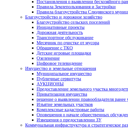
Постановления о выявлении бесхозяйного ра
Правила Землепользования и Застройки
Правила благоустройства Слюдянского муниц
Благоустройство и дорожное хозяйство
Благоустройство сельских поселений
Инициативные проекты
Дорожная деятельность
Транспортное обслуживание
Месячник по очистке от мусора
Обращение с ТКО
Детские игровые площадки
Озеленение
Цифровое телевидение
Имущество и земельные отношения
Муниципальное имущество
Публичные сервитуты
АУКЦИОНЫ
Предоставление земельного участка многоде
Приватизация имущества
решение о выявлении правообладателя ранее
Изъятие земельных участков
Комплексные кадастровые работы
Оповещения о начале общественных обсужде
Извещения о предоставлении ЗУ
Коммунальная инфраструктура и стратегическое ра