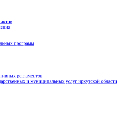
 актов
ления
альных программ
ативных регламентов
дарственных и муниципальных услуг иркутской области