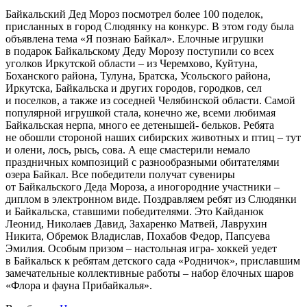
Байкальский Дед Мороз посмотрел более 100 поделок,
присланных в город Слюдянку на конкурс. В этом году была
объявлена тема «Я познаю Байкал». Елочные игрушки
в подарок Байкальскому Деду Морозу поступили со всех
уголков Иркутской области – из Черемхово, Куйтуна,
Боханского района, Тулуна, Братска, Усольского района,
Иркутска, Байкальска и других городов, городков, сел
и поселков, а также из соседней Челябинской области. Самой
популярной игрушкой стала, конечно же, всеми любимая
Байкальская нерпа, много ее детенышей- бельков. Ребята
не обошли стороной наших сибирских животных и птиц – тут
и олени, лось, рысь, сова. А еще смастерили немало
праздничных композиций с разнообразными обитателями
озера Байкал. Все победители получат сувениры
от Байкальского Деда Мороза, а иногородние участники –
диплом в электронном виде. Поздравляем ребят из Слюдянки
и Байкальска, ставшими победителями. Это Кайданюк
Леонид, Николаев Давид, Захаренко Матвей, Лаврухин
Никита, Обремок Владислав, Похабов Федор, Папсуева
Эмилия. Особым призом – настольная игра- хоккей уедет
в Байкальск к ребятам детского сада «Родничок», приславшим
замечательные коллективные работы – набор ёлочных шаров
«Флора и фауна Прибайкалья».