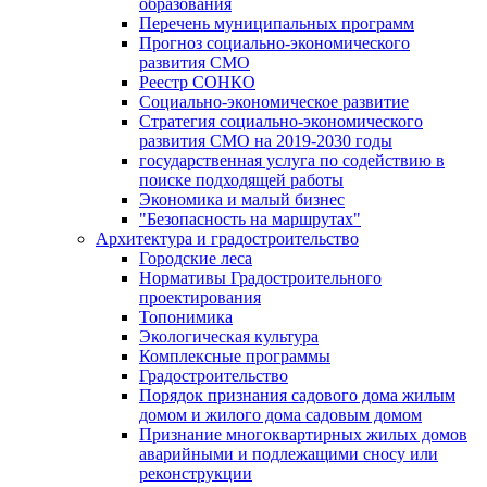
образования
Перечень муниципальных программ
Прогноз социально-экономического
развития СМО
Реестр СОНКО
Социально-экономическое развитие
Стратегия социально-экономического
развития СМО на 2019-2030 годы
государственная услуга по содействию в
поиске подходящей работы
Экономика и малый бизнес
"Безопасность на маршрутах"
Архитектура и градостроительство
Городские леса
Нормативы Градостроительного
проектирования
Топонимика
Экологическая культура
Комплексные программы
Градостроительство
Порядок признания садового дома жилым
домом и жилого дома садовым домом
Признание многоквартирных жилых домов
аварийными и подлежащими сносу или
реконструкции