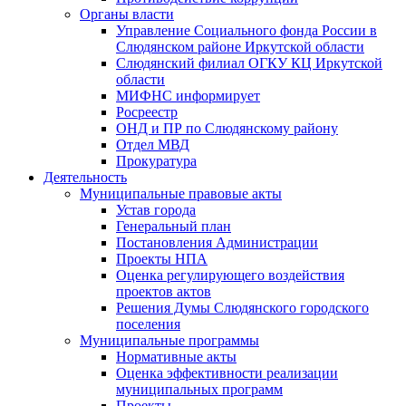
Органы власти
Управление Социального фонда России в
Слюдянском районе Иркутской области
Слюдянский филиал ОГКУ КЦ Иркутской
области
МИФНС информирует
Росреестр
ОНД и ПР по Слюдянскому району
Отдел МВД
Прокуратура
Деятельность
Муниципальные правовые акты
Устав города
Генеральный план
Постановления Администрации
Проекты НПА
Оценка регулирующего воздействия
проектов актов
Решения Думы Слюдянского городского
поселения
Муниципальные программы
Нормативные акты
Оценка эффективности реализации
муниципальных программ
Проекты