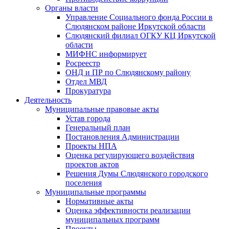
Органы власти
Управление Социального фонда России в
Слюдянском районе Иркутской области
Слюдянский филиал ОГКУ КЦ Иркутской
области
МИФНС информирует
Росреестр
ОНД и ПР по Слюдянскому району
Отдел МВД
Прокуратура
Деятельность
Муниципальные правовые акты
Устав города
Генеральный план
Постановления Администрации
Проекты НПА
Оценка регулирующего воздействия
проектов актов
Решения Думы Слюдянского городского
поселения
Муниципальные программы
Нормативные акты
Оценка эффективности реализации
муниципальных программ
Проекты