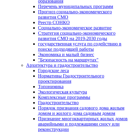
образования
Перечень муниципальных программ
Прогноз социально-экономического
развития СМО
Реестр СОНКО
Социально-экономическое развитие
Стратегия социально-экономического
развития СМО на 2019-2030 годы
государственная услуга по содействию в
поиске подходящей работы
Экономика и малый бизнес
"Безопасность на маршрутах"
Архитектура и градостроительство
Городские леса
Нормативы Градостроительного
проектирования
Топонимика
Экологическая культура
Комплексные программы
Градостроительство
Порядок признания садового дома жилым
домом и жилого дома садовым домом
Признание многоквартирных жилых домов
аварийными и подлежащими сносу или
реконструкции