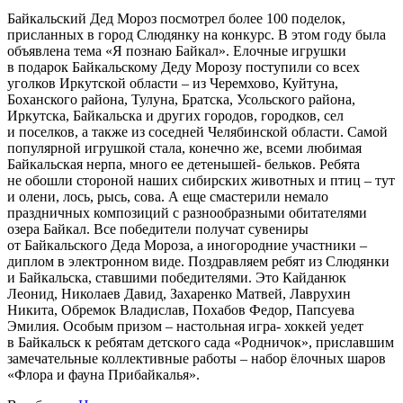
Байкальский Дед Мороз посмотрел более 100 поделок,
присланных в город Слюдянку на конкурс. В этом году была
объявлена тема «Я познаю Байкал». Елочные игрушки
в подарок Байкальскому Деду Морозу поступили со всех
уголков Иркутской области – из Черемхово, Куйтуна,
Боханского района, Тулуна, Братска, Усольского района,
Иркутска, Байкальска и других городов, городков, сел
и поселков, а также из соседней Челябинской области. Самой
популярной игрушкой стала, конечно же, всеми любимая
Байкальская нерпа, много ее детенышей- бельков. Ребята
не обошли стороной наших сибирских животных и птиц – тут
и олени, лось, рысь, сова. А еще смастерили немало
праздничных композиций с разнообразными обитателями
озера Байкал. Все победители получат сувениры
от Байкальского Деда Мороза, а иногородние участники –
диплом в электронном виде. Поздравляем ребят из Слюдянки
и Байкальска, ставшими победителями. Это Кайданюк
Леонид, Николаев Давид, Захаренко Матвей, Лаврухин
Никита, Обремок Владислав, Похабов Федор, Папсуева
Эмилия. Особым призом – настольная игра- хоккей уедет
в Байкальск к ребятам детского сада «Родничок», приславшим
замечательные коллективные работы – набор ёлочных шаров
«Флора и фауна Прибайкалья».