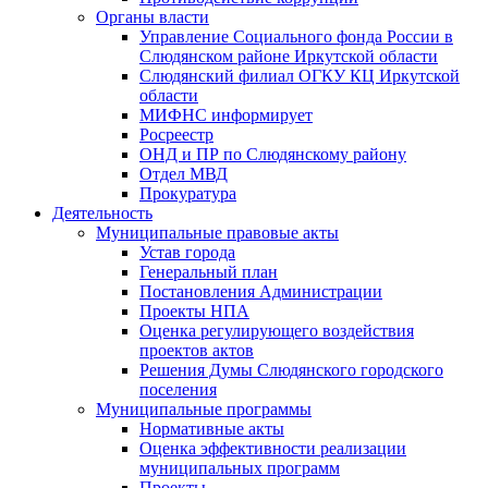
Органы власти
Управление Социального фонда России в
Слюдянском районе Иркутской области
Слюдянский филиал ОГКУ КЦ Иркутской
области
МИФНС информирует
Росреестр
ОНД и ПР по Слюдянскому району
Отдел МВД
Прокуратура
Деятельность
Муниципальные правовые акты
Устав города
Генеральный план
Постановления Администрации
Проекты НПА
Оценка регулирующего воздействия
проектов актов
Решения Думы Слюдянского городского
поселения
Муниципальные программы
Нормативные акты
Оценка эффективности реализации
муниципальных программ
Проекты