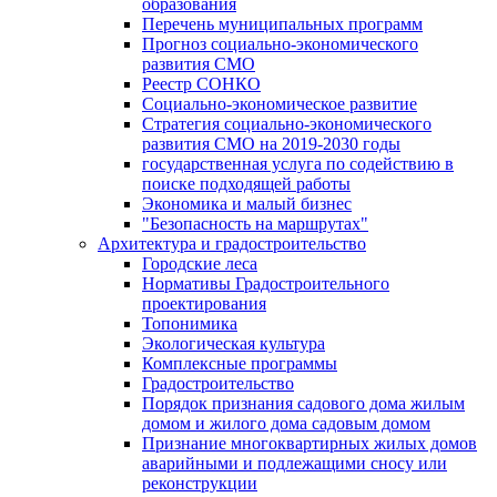
образования
Перечень муниципальных программ
Прогноз социально-экономического
развития СМО
Реестр СОНКО
Социально-экономическое развитие
Стратегия социально-экономического
развития СМО на 2019-2030 годы
государственная услуга по содействию в
поиске подходящей работы
Экономика и малый бизнес
"Безопасность на маршрутах"
Архитектура и градостроительство
Городские леса
Нормативы Градостроительного
проектирования
Топонимика
Экологическая культура
Комплексные программы
Градостроительство
Порядок признания садового дома жилым
домом и жилого дома садовым домом
Признание многоквартирных жилых домов
аварийными и подлежащими сносу или
реконструкции