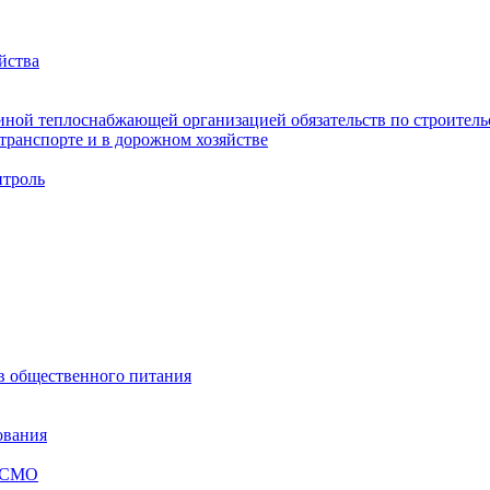
йства
ной теплоснабжающей организацией обязательств по строительс
ранспорте и в дорожном хозяйстве
троль
ов общественного питания
ования
я СМО