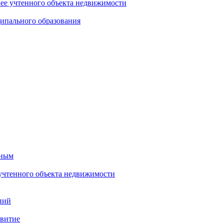
нее учтенного объекта недвижимости
ипального образования
тным
 учтенного объекта недвижимости
ний
звитие