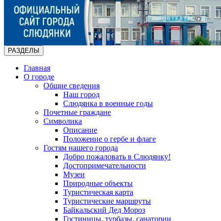
РАЗДЕЛЫ
Главная
О городе
Общие сведения
Наш город
Слюдянка в военные годы
Почетные граждане
Символика
Описание
Положение о гербе и флаге
Гостям нашего города
Добро пожаловать в Слюдянку!
Достопримечательности
Музеи
Природные объекты
Туристическая карта
Туристические маршруты
Байкальский Дед Мороз
Гостиницы, турбазы, санатории