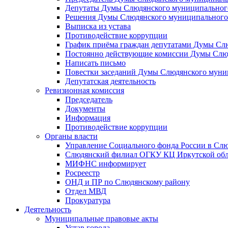
Депутаты Думы Слюдянского муниципального
Решения Думы Слюдянского муниципального
Выписка из устава
Противодействие коррупции
График приёма граждан депутатами Думы Сл
Постоянно действующие комиссии Думы Слюд
Написать письмо
Повестки заседаний Думы Слюдянского муни
Депутатская деятельность
Ревизионная комиссия
Председатель
Документы
Информация
Противодействие коррупции
Органы власти
Управление Социального фонда России в Слю
Слюдянский филиал ОГКУ КЦ Иркутской обл
МИФНС информирует
Росреестр
ОНД и ПР по Слюдянскому району
Отдел МВД
Прокуратура
Деятельность
Муниципальные правовые акты
Устав города