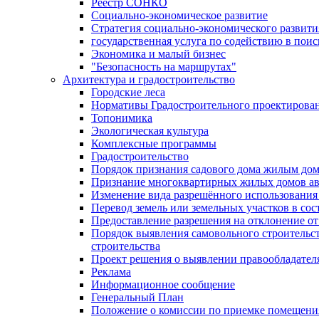
Реестр СОНКО
Социально-экономическое развитие
Стратегия социально-экономического развит
государственная услуга по содействию в пои
Экономика и малый бизнес
"Безопасность на маршрутах"
Архитектура и градостроительство
Городские леса
Нормативы Градостроительного проектирова
Топонимика
Экологическая культура
Комплексные программы
Градостроительство
Порядок признания садового дома жилым до
Признание многоквартирных жилых домов а
Изменение вида разрешённого использования 
Перевод земель или земельных участков в сос
Предоставление разрешения на отклонение от
Порядок выявления самовольного строительст
строительства
Проект решения о выявлении правообладател
Реклама
Информационное сообщение
Генеральный План
Положение о комиссии по приемке помещения