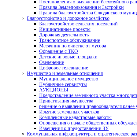
Постановления о выявлении бесхозяйного ра
Правила Землепользования и Застройки
Правила благоустройства Слюдянского муниц
Благоустройство и дорожное хозяйство
Благоустройство сельских поселений
Инициативные проекты
Дорожная деятельность
Транспортное обслуживание
Месячник по очистке от мусора
Обращение с ТКО
Детские игровые площадки
Озеленение
Цифровое телевидение
Имущество и земельные отношения
Муниципальное имущество
Публичные сервитуты
АУКЦИОНЫ
Предоставление земельного участка многоде
Приватизация имущества
решение о выявлении правообладателя ранее
Изъятие земельных участков
Комплексные кадастровые работы
Оповещения о начале общественных обсужде
Извещения о предоставлении ЗУ
Коммунальная инфраструктура и стратегическое ра