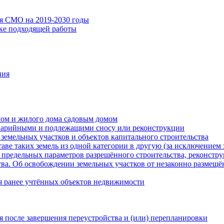
ия СМО на 2019-2030 годы
ске подходящей работы
ния
мом и жилого дома садовым домом
варийными и подлежащими сносу или реконструкции
земельных участков и объектов капитального строительства
таве таких земель из одной категории в другую (за исключением 
 предельных параметров разрешённого строительства, реконстру
ва. Об освобождении земельных участков от незаконно размещё
я ранее учтённых объектов недвижимости
 после завершения переустройства и (или) перепланировки