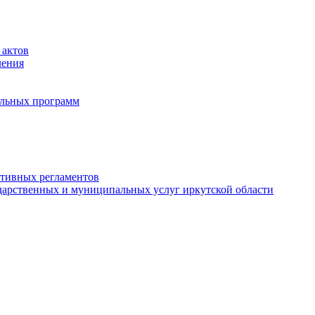
 актов
ления
альных программ
ативных регламентов
дарственных и муниципальных услуг иркутской области