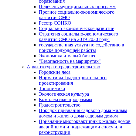
образования
Перечень муниципальных программ
Прогноз социально-экономического
развития СМО
Реестр СОНКО
Социально-экономическое развитие
Стратегия социально-экономического
развития СМО на 2019-2030 годы
государственная услуга по содействию в
поиске подходящей работы
Экономика и малый бизнес
"Безопасность на маршрутах"
Архитектура и градостроительство
Городские леса
Нормативы Градостроительного
проектирования
Топонимика
Экологическая культура
Комплексные программы
Градостроительство
Порядок признания садового дома жилым
домом и жилого дома садовым домом
Признание многоквартирных жилых домов
аварийными и подлежащими сносу или
реконструкции