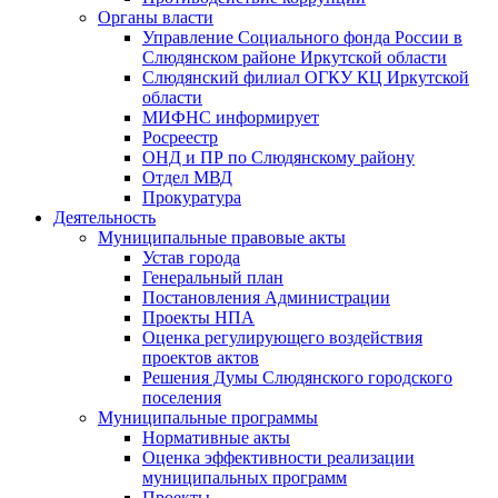
Органы власти
Управление Социального фонда России в
Слюдянском районе Иркутской области
Слюдянский филиал ОГКУ КЦ Иркутской
области
МИФНС информирует
Росреестр
ОНД и ПР по Слюдянскому району
Отдел МВД
Прокуратура
Деятельность
Муниципальные правовые акты
Устав города
Генеральный план
Постановления Администрации
Проекты НПА
Оценка регулирующего воздействия
проектов актов
Решения Думы Слюдянского городского
поселения
Муниципальные программы
Нормативные акты
Оценка эффективности реализации
муниципальных программ
Проекты