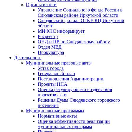
Органы власти
Управление Социального фонда России в
Слюдянском районе Иркутской области
Слюдянский филиал ОГКУ КЦ Иркутской
области
МИФНС информирует
Росреестр
ОНД и ПР по Слюдянскому району
Отдел МВД
Прокуратура
Деятельность
Муниципальные правовые акты
Устав города
Генеральный план
Постановления Администрации
Проекты НПА
Оценка регулирующего воздействия
проектов актов
Решения Думы Слюдянского городского
поселения
Муниципальные программы
Нормативные акты
Оценка эффективности реализации
муниципальных программ
Проекты