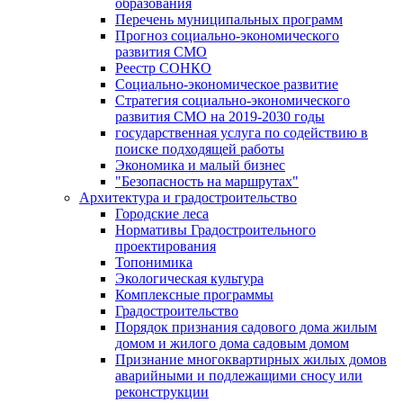
образования
Перечень муниципальных программ
Прогноз социально-экономического
развития СМО
Реестр СОНКО
Социально-экономическое развитие
Стратегия социально-экономического
развития СМО на 2019-2030 годы
государственная услуга по содействию в
поиске подходящей работы
Экономика и малый бизнес
"Безопасность на маршрутах"
Архитектура и градостроительство
Городские леса
Нормативы Градостроительного
проектирования
Топонимика
Экологическая культура
Комплексные программы
Градостроительство
Порядок признания садового дома жилым
домом и жилого дома садовым домом
Признание многоквартирных жилых домов
аварийными и подлежащими сносу или
реконструкции