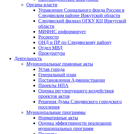
Органы власти
Управление Социального фонда России в
Слюдянском районе Иркутской области
Слюдянский филиал ОГКУ КЦ Иркутской
области
МИФНС информирует
Росреестр
ОНД и ПР по Слюдянскому району
Отдел МВД
Прокуратура
Деятельность
Муниципальные правовые акты
Устав города
Генеральный план
Постановления Администрации
Проекты НПА
Оценка регулирующего воздействия
проектов актов
Решения Думы Слюдянского городского
поселения
Муниципальные программы
Нормативные акты
Оценка эффективности реализации
муниципальных программ
Проекты