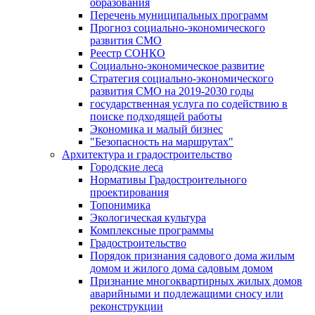
образования
Перечень муниципальных программ
Прогноз социально-экономического
развития СМО
Реестр СОНКО
Социально-экономическое развитие
Стратегия социально-экономического
развития СМО на 2019-2030 годы
государственная услуга по содействию в
поиске подходящей работы
Экономика и малый бизнес
"Безопасность на маршрутах"
Архитектура и градостроительство
Городские леса
Нормативы Градостроительного
проектирования
Топонимика
Экологическая культура
Комплексные программы
Градостроительство
Порядок признания садового дома жилым
домом и жилого дома садовым домом
Признание многоквартирных жилых домов
аварийными и подлежащими сносу или
реконструкции