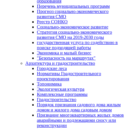
образования
Перечень муниципальных программ
Прогноз социально-экономического
развития СМО
Реестр СОНКО
Социально-экономическое развитие
Стратегия социально-экономического
развития СМО на 2019-2030 годы
государственная услуга по содействию в
поиске подходящей работы
Экономика и малый бизнес
"Безопасность на маршрутах"
Архитектура и градостроительство
Городские леса
Нормативы Градостроительного
проектирования
Топонимика
Экологическая культура
Комплексные программы
Градостроительство
Порядок признания садового дома жилым
домом и жилого дома садовым домом
Признание многоквартирных жилых домов
аварийными и подлежащими сносу или
реконструкции