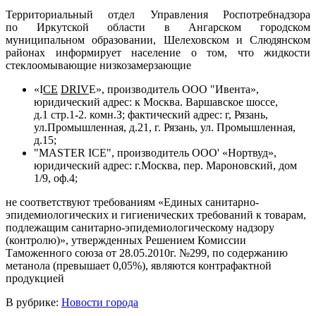
Территориальный отдел Управления Роспотребнадзора
по Иркутской области в Ангарском городском
муниципальном образовании, Шелеховском и Слюдянском
районах информирует население о том, что жидкости
стеклоомывающие низкозамерзающие
«I
CE
DRIV
E», производитель ООО "Ивента»,
юридический адрес: к Москва. Варшавское шоссе,
д.1 стр.1-2. комн.З; фактический адрес: г, Рязань,
ул.Промышленная, д.21, г. Рязань, ул. Промышленная,
д.15;
"MASTER ICE", производитель ООО' «Нортвуд»,
юридический адрес: г.Москва, пер. Мароновский, дом
1/9, оф.4;
не соответствуют требованиям «Единых санитарно-
эпидемиологических и гигиенических требований к товарам,
подлежащим санитарно-эпидемиологическому надзору
(контролю)», утвержденных Решением Комиссии
Таможенного союза от 28.05.2010г. №299, по содержанию
метанола (превышает 0,05%), являются контрафактной
продукцией
В рубрике:
Новости города