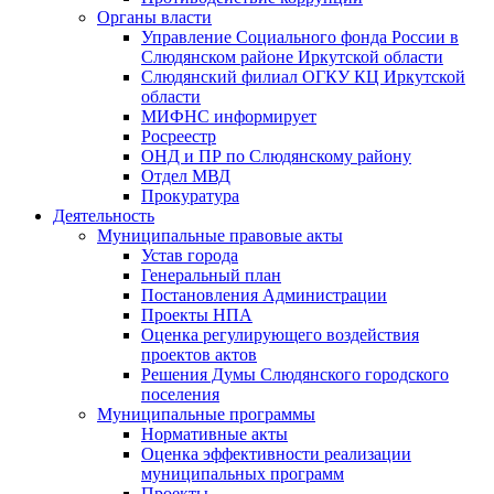
Органы власти
Управление Социального фонда России в
Слюдянском районе Иркутской области
Слюдянский филиал ОГКУ КЦ Иркутской
области
МИФНС информирует
Росреестр
ОНД и ПР по Слюдянскому району
Отдел МВД
Прокуратура
Деятельность
Муниципальные правовые акты
Устав города
Генеральный план
Постановления Администрации
Проекты НПА
Оценка регулирующего воздействия
проектов актов
Решения Думы Слюдянского городского
поселения
Муниципальные программы
Нормативные акты
Оценка эффективности реализации
муниципальных программ
Проекты