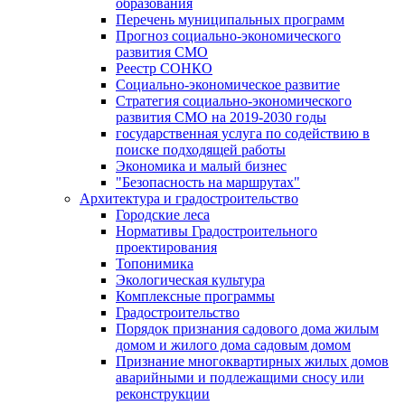
образования
Перечень муниципальных программ
Прогноз социально-экономического
развития СМО
Реестр СОНКО
Социально-экономическое развитие
Стратегия социально-экономического
развития СМО на 2019-2030 годы
государственная услуга по содействию в
поиске подходящей работы
Экономика и малый бизнес
"Безопасность на маршрутах"
Архитектура и градостроительство
Городские леса
Нормативы Градостроительного
проектирования
Топонимика
Экологическая культура
Комплексные программы
Градостроительство
Порядок признания садового дома жилым
домом и жилого дома садовым домом
Признание многоквартирных жилых домов
аварийными и подлежащими сносу или
реконструкции