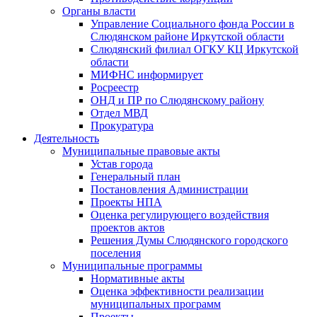
Органы власти
Управление Социального фонда России в
Слюдянском районе Иркутской области
Слюдянский филиал ОГКУ КЦ Иркутской
области
МИФНС информирует
Росреестр
ОНД и ПР по Слюдянскому району
Отдел МВД
Прокуратура
Деятельность
Муниципальные правовые акты
Устав города
Генеральный план
Постановления Администрации
Проекты НПА
Оценка регулирующего воздействия
проектов актов
Решения Думы Слюдянского городского
поселения
Муниципальные программы
Нормативные акты
Оценка эффективности реализации
муниципальных программ
Проекты