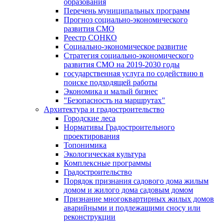
образования
Перечень муниципальных программ
Прогноз социально-экономического
развития СМО
Реестр СОНКО
Социально-экономическое развитие
Стратегия социально-экономического
развития СМО на 2019-2030 годы
государственная услуга по содействию в
поиске подходящей работы
Экономика и малый бизнес
"Безопасность на маршрутах"
Архитектура и градостроительство
Городские леса
Нормативы Градостроительного
проектирования
Топонимика
Экологическая культура
Комплексные программы
Градостроительство
Порядок признания садового дома жилым
домом и жилого дома садовым домом
Признание многоквартирных жилых домов
аварийными и подлежащими сносу или
реконструкции