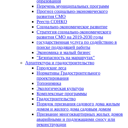
образования
Перечень муниципальных программ
Прогноз социально-экономического
развития СМО
Реестр СОНКО
Социально-экономическое развитие
Стратегия социально-экономического
развития СМО на 2019-2030 годы
государственная услуга по содействию в
поиске подходящей работы
Экономика и малый бизнес
"Безопасность на маршрутах"
Архитектура и градостроительство
Городские леса
Нормативы Градостроительного
проектирования
Топонимика
Экологическая культура
Комплексные программы
Градостроительство
Порядок признания садового дома жилым
домом и жилого дома садовым домом
Признание многоквартирных жилых домов
аварийными и подлежащими сносу или
реконструкции