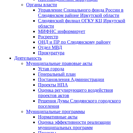
Органы власти
Управление Социального фонда России в
Слюдянском районе Иркутской области
Слюдянский филиал ОГКУ КЦ Иркутской
области
МИФНС информирует
Росреестр
ОНД и ПР по Слюдянскому району
Отдел МВД
Прокуратура
Деятельность
Муниципальные правовые акты
Устав города
Генеральный план
Постановления Администрации
Проекты НПА
Оценка регулирующего воздействия
проектов актов
Решения Думы Слюдянского городского
поселения
Муниципальные программы
Нормативные акты
Оценка эффективности реализации
муниципальных программ
Проекты