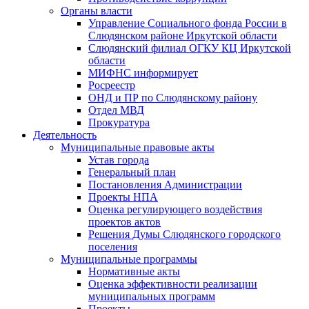
Органы власти
Управление Социального фонда России в
Слюдянском районе Иркутской области
Слюдянский филиал ОГКУ КЦ Иркутской
области
МИФНС информирует
Росреестр
ОНД и ПР по Слюдянскому району
Отдел МВД
Прокуратура
Деятельность
Муниципальные правовые акты
Устав города
Генеральный план
Постановления Администрации
Проекты НПА
Оценка регулирующего воздействия
проектов актов
Решения Думы Слюдянского городского
поселения
Муниципальные программы
Нормативные акты
Оценка эффективности реализации
муниципальных программ
Проекты