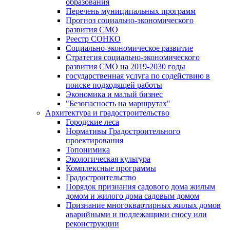
образования
Перечень муниципальных программ
Прогноз социально-экономического
развития СМО
Реестр СОНКО
Социально-экономическое развитие
Стратегия социально-экономического
развития СМО на 2019-2030 годы
государственная услуга по содействию в
поиске подходящей работы
Экономика и малый бизнес
"Безопасность на маршрутах"
Архитектура и градостроительство
Городские леса
Нормативы Градостроительного
проектирования
Топонимика
Экологическая культура
Комплексные программы
Градостроительство
Порядок признания садового дома жилым
домом и жилого дома садовым домом
Признание многоквартирных жилых домов
аварийными и подлежащими сносу или
реконструкции