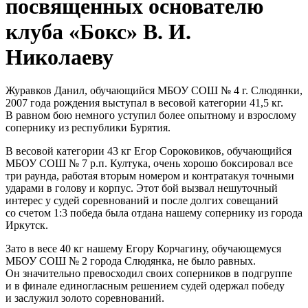
посвященных основателю
клуба «Бокс» В. И.
Николаеву
Журавков Данил, обучающийся МБОУ СОШ № 4 г. Слюдянки,
2007 года рождения выступал в весовой категории 41,5 кг.
В равном бою немного уступил более опытному и взрослому
сопернику из республики Бурятия.
В весовой категории 43 кг Егор Сороковиков, обучающийся
МБОУ СОШ № 7 р.п. Култука, очень хорошо боксировал все
три раунда, работая вторым номером и контратакуя точными
ударами в голову и корпус. Этот бой вызвал нешуточный
интерес у судей соревнований и после долгих совещаний
со счетом 1:3 победа была отдана нашему сопернику из города
Иркутск.
Зато в весе 40 кг нашему Егору Корчагину, обучающемуся
МБОУ СОШ № 2 города Слюдянка, не было равных.
Он значительно превосходил своих соперников в подгруппе
и в финале единогласным решением судей одержал победу
и заслужил золото соревнований.