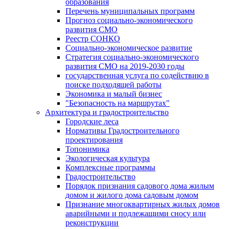
образования
Перечень муниципальных программ
Прогноз социально-экономического
развития СМО
Реестр СОНКО
Социально-экономическое развитие
Стратегия социально-экономического
развития СМО на 2019-2030 годы
государственная услуга по содействию в
поиске подходящей работы
Экономика и малый бизнес
"Безопасность на маршрутах"
Архитектура и градостроительство
Городские леса
Нормативы Градостроительного
проектирования
Топонимика
Экологическая культура
Комплексные программы
Градостроительство
Порядок признания садового дома жилым
домом и жилого дома садовым домом
Признание многоквартирных жилых домов
аварийными и подлежащими сносу или
реконструкции