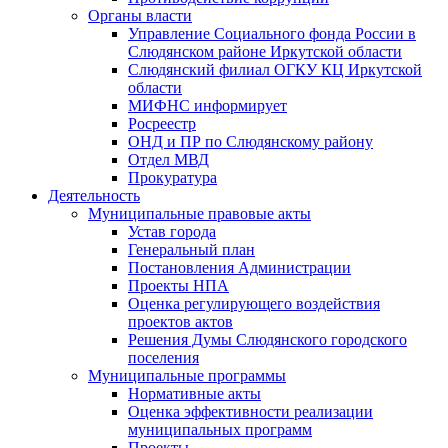
Органы власти
Управление Социального фонда России в
Слюдянском районе Иркутской области
Слюдянский филиал ОГКУ КЦ Иркутской
области
МИФНС информирует
Росреестр
ОНД и ПР по Слюдянскому району
Отдел МВД
Прокуратура
Деятельность
Муниципальные правовые акты
Устав города
Генеральный план
Постановления Администрации
Проекты НПА
Оценка регулирующего воздействия
проектов актов
Решения Думы Слюдянского городского
поселения
Муниципальные программы
Нормативные акты
Оценка эффективности реализации
муниципальных программ
Проекты