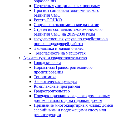
образования
Перечень муниципальных программ
Прогноз социально-экономического
развития СМО
Реестр СОНКО
Социально-экономическое развитие
Стратегия социально-экономического
развития СМО на 2019-2030 годы
государственная услуга по содействию в
поиске подходящей работы
Экономика и малый бизнес
"Безопасность на маршрутах"
Архитектура и градостроительство
Городские леса
Нормативы Градостроительного
проектирования
Топонимика
Экологическая культура
Комплексные программы
Градостроительство
Порядок признания садового дома жилым
домом и жилого дома садовым домом
Признание многоквартирных жилых домов
аварийными и подлежащими сносу или
реконструкции