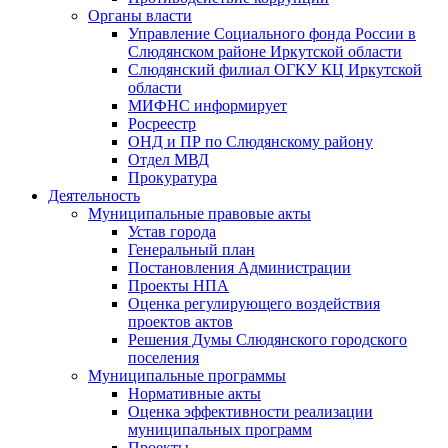
Органы власти
Управление Социального фонда России в
Слюдянском районе Иркутской области
Слюдянский филиал ОГКУ КЦ Иркутской
области
МИФНС информирует
Росреестр
ОНД и ПР по Слюдянскому району
Отдел МВД
Прокуратура
Деятельность
Муниципальные правовые акты
Устав города
Генеральный план
Постановления Администрации
Проекты НПА
Оценка регулирующего воздействия
проектов актов
Решения Думы Слюдянского городского
поселения
Муниципальные программы
Нормативные акты
Оценка эффективности реализации
муниципальных программ
Проекты