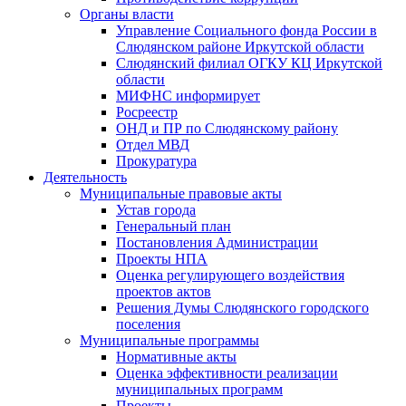
Органы власти
Управление Социального фонда России в
Слюдянском районе Иркутской области
Слюдянский филиал ОГКУ КЦ Иркутской
области
МИФНС информирует
Росреестр
ОНД и ПР по Слюдянскому району
Отдел МВД
Прокуратура
Деятельность
Муниципальные правовые акты
Устав города
Генеральный план
Постановления Администрации
Проекты НПА
Оценка регулирующего воздействия
проектов актов
Решения Думы Слюдянского городского
поселения
Муниципальные программы
Нормативные акты
Оценка эффективности реализации
муниципальных программ
Проекты