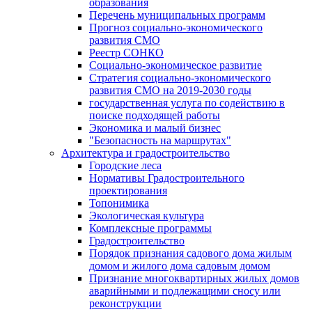
образования
Перечень муниципальных программ
Прогноз социально-экономического
развития СМО
Реестр СОНКО
Социально-экономическое развитие
Стратегия социально-экономического
развития СМО на 2019-2030 годы
государственная услуга по содействию в
поиске подходящей работы
Экономика и малый бизнес
"Безопасность на маршрутах"
Архитектура и градостроительство
Городские леса
Нормативы Градостроительного
проектирования
Топонимика
Экологическая культура
Комплексные программы
Градостроительство
Порядок признания садового дома жилым
домом и жилого дома садовым домом
Признание многоквартирных жилых домов
аварийными и подлежащими сносу или
реконструкции