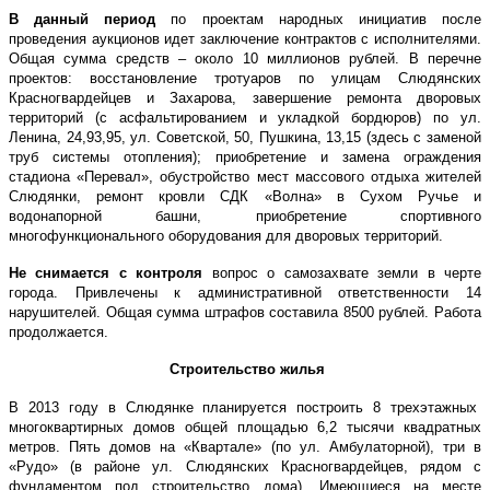
В данный период
по проектам народных инициатив после
проведения аукционов идет заключение контрактов с исполнителями.
Общая сумма средств – около 10 миллионов рублей. В перечне
проектов: восстановление тротуаров по улицам Слюдянских
Красногвардейцев и Захарова, завершение ремонта дворовых
территорий (с асфальтированием и укладкой бордюров) по ул.
Ленина, 24,93,95, ул. Советской, 50, Пушкина, 13,15 (здесь с заменой
труб системы отопления); приобретение и замена ограждения
стадиона «Перевал», обустройство мест массового отдыха жителей
Слюдянки, ремонт кровли СДК «Волна» в Сухом Ручье и
водонапорной башни, приобретение спортивного
многофункционального оборудования для дворовых территорий.
Не снимается с контроля
вопрос о самозахвате земли в черте
города. Привлечены к административной ответственности 14
нарушителей. Общая сумма штрафов составила 8500 рублей. Работа
продолжается.
Строительство жилья
В 2013 году в Слюдянке планируется построить 8 трехэтажных
многоквартирных домов общей площадью 6,2 тысячи квадратных
метров. Пять домов на «Квартале» (по ул. Амбулаторной), три в
«Рудо» (в районе ул. Слюдянских Красногвардейцев, рядом с
фундаментом под строительство дома). Имеющиеся на месте