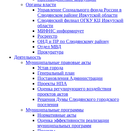
Органы власти
Управление Социального фонда России в
Слюдянском районе Иркутской области
Слюдянский филиал ОГКУ КЦ Иркутской
области
МИФНС информирует
Росреестр
ОНД и ПР по Слюдянскому району
Отдел МВД
Прокуратура
Деятельность
Муниципальные правовые акты
Устав города
Генеральный план
Постановления Администрации
Проекты НПА
Оценка регулирующего воздействия
проектов актов
Решения Думы Слюдянского городского
поселения
Муниципальные программы
Нормативные акты
Оценка эффективности реализации
муниципальных программ
Проекты