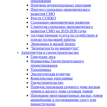
образования
Перечень муниципальных программ
Прогноз социально-экономического
развития СМО
Реестр СОНКО
Социально-экономическое развитие
Стратегия социально-экономического
развития СМО на 2019-2030 годы
государственная услуга по содействию в
поиске подходящей работы
Экономика и малый бизнес
"Безопасность на маршрутах"
Архитектура и градостроительство
Городские леса
Нормативы Градостроительного
проектирования
Топонимика
Экологическая культура
Комплексные программы
Градостроительство
Порядок признания садового дома жилым
домом и жилого дома садовым домом
Признание многоквартирных жилых домов
аварийными и подлежащими сносу или
реконструкции