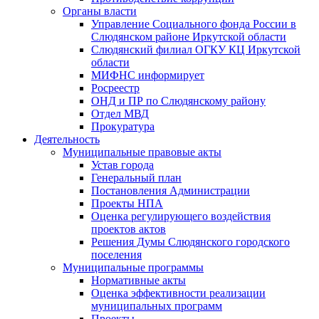
Органы власти
Управление Социального фонда России в
Слюдянском районе Иркутской области
Слюдянский филиал ОГКУ КЦ Иркутской
области
МИФНС информирует
Росреестр
ОНД и ПР по Слюдянскому району
Отдел МВД
Прокуратура
Деятельность
Муниципальные правовые акты
Устав города
Генеральный план
Постановления Администрации
Проекты НПА
Оценка регулирующего воздействия
проектов актов
Решения Думы Слюдянского городского
поселения
Муниципальные программы
Нормативные акты
Оценка эффективности реализации
муниципальных программ
Проекты