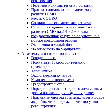
образования
Перечень муниципальных программ
Прогноз социально-экономического
развития СМО
Реестр СОНКО
Социально-экономическое развитие
Стратегия социально-экономического
развития СМО на 2019-2030 годы
государственная услуга по содействию в
поиске подходящей работы
Экономика и малый бизнес
"Безопасность на маршрутах"
Архитектура и градостроительство
Городские леса
Нормативы Градостроительного
проектирования
Топонимика
Экологическая культура
Комплексные программы
Градостроительство
Порядок признания садового дома жилым
домом и жилого дома садовым домом
Признание многоквартирных жилых домов
аварийными и подлежащими сносу или
реконструкции