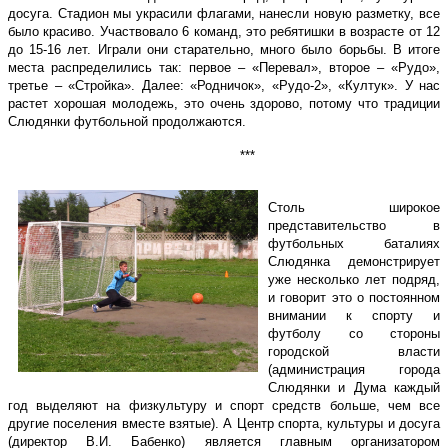
досуга. Стадион мы украсили флагами, нанесли новую разметку, все
было красиво. Участвовало 6 команд, это ребятишки в возрасте от 12
до 15-16 лет. Играли они старательно, много было борьбы. В итоге
места распределились так: первое – «Перевал», второе – «Рудо»,
третье – «Стройка». Далее: «Родничок», «Рудо-2», «Култук». У нас
растет хорошая молодежь, это очень здорово, потому что традиции
Слюдянки футбольной продолжаются.
***
Столь широкое
представительство в
футбольных баталиях
Слюдянка демонстрирует
уже несколько лет подряд,
и говорит это о постоянном
внимании к спорту и
футболу со стороны
городской власти
(администрация города
Слюдянки и Дума каждый
год выделяют на физкультуру и спорт средств больше, чем все
другие поселения вместе взятые). А Центр спорта, культуры и досуга
(директор В.И. Бабенко) является главным организатором