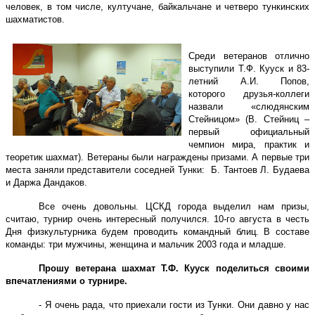
человек, в том числе, култучане, байкальчане и четверо тункинских
шахматистов.
Среди ветеранов отлично
выступили Т.Ф. Кууск и 83-
летний А.И. Попов,
которого друзья-коллеги
назвали «слюдянским
Стейницом» (В. Стейниц –
первый официальный
чемпион мира, практик и
теоретик шахмат). Ветераны были награждены призами. А первые три
места заняли представители соседней Тунки: Б. Тантоев Л. Будаева
и Даржа Дандаков.
Все очень довольны. ЦСКД города выделил нам призы,
считаю, турнир очень интересный получился. 10-го августа в честь
Дня физкультурника будем проводить командный блиц. В составе
команды: три мужчины, женщина и мальчик 2003 года и младше.
Прошу ветерана шахмат Т.Ф. Кууск поделиться своими
впечатлениями о турнире.
- Я очень рада, что приехали гости из Тунки. Они давно у нас