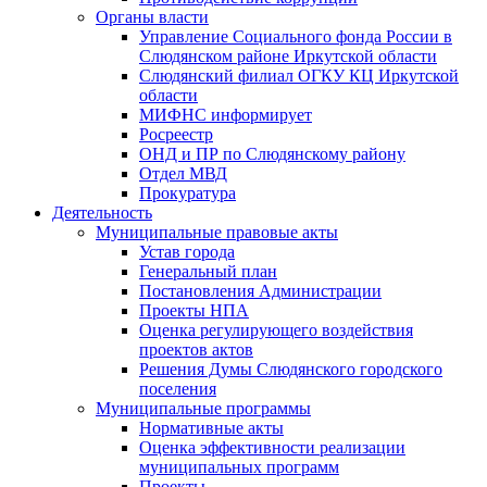
Органы власти
Управление Социального фонда России в
Слюдянском районе Иркутской области
Слюдянский филиал ОГКУ КЦ Иркутской
области
МИФНС информирует
Росреестр
ОНД и ПР по Слюдянскому району
Отдел МВД
Прокуратура
Деятельность
Муниципальные правовые акты
Устав города
Генеральный план
Постановления Администрации
Проекты НПА
Оценка регулирующего воздействия
проектов актов
Решения Думы Слюдянского городского
поселения
Муниципальные программы
Нормативные акты
Оценка эффективности реализации
муниципальных программ
Проекты