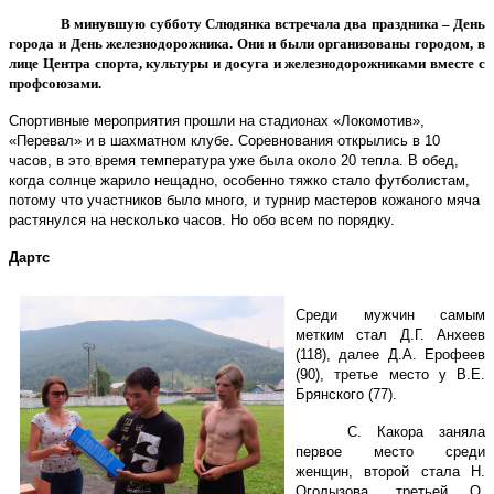
В минувшую субботу Слюдянка встречала два праздника – День
города и День железнодорожника. Они и были организованы городом, в
лице Центра спорта, культуры и досуга и железнодорожниками вместе с
профсоюзами.
Спортивные мероприятия прошли на стадионах «Локомотив»,
«Перевал» и в шахматном клубе. Соревнования открылись в 10
часов, в это время температура уже была около 20 тепла. В обед,
когда солнце жарило нещадно, особенно тяжко стало футболистам,
потому что участников было много, и турнир мастеров кожаного мяча
растянулся на несколько часов. Но обо всем по порядку.
Дартс
Среди мужчин самым
метким стал Д.Г. Анхеев
(118), далее Д.А. Ерофеев
(90), третье место у В.Е.
Брянского (77).
С. Какора заняла
первое место среди
женщин, второй стала Н.
Оголызова, третьей О.