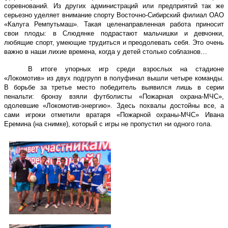
соревнований. Из других администраций или предприятий так же
серьезно уделяет внимание спорту Восточно-Сибирский филиал ОАО
«Калуга Ремпутьмаш». Такая целенаправленная работа приносит
свои плоды: в Слюдянке подрастают мальчишки и девчонки,
любящие спорт, умеющие трудиться и преодолевать себя. Это очень
важно в наши лихие времена, когда у детей столько соблазнов…
В итоге упорных игр среди взрослых на стадионе
«Локомотив» из двух подгрупп в полуфинал вышли четыре команды.
В борьбе за третье место победитель выявился лишь в серии
пенальти: бронзу взяли футболисты «Пожарная охрана-МЧС»,
одолевшие «Локомотив-энергию». Здесь похвалы достойны все, а
сами игроки отметили вратаря «Пожарной охраны-МЧС» Ивана
Еремина (на снимке), который с игры не пропустил ни одного гола.