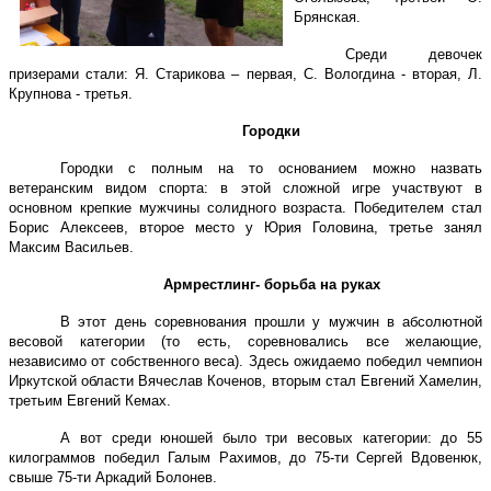
Брянская.
Среди девочек
призерами стали: Я. Старикова – первая, С. Вологдина - вторая, Л.
Крупнова - третья.
Городки
Городки с полным на то основанием можно назвать
ветеранским видом спорта: в этой сложной игре участвуют в
основном крепкие мужчины солидного возраста. Победителем стал
Борис Алексеев, второе место у Юрия Головина, третье занял
Максим Васильев.
Армрестлинг- борьба на руках
В этот день соревнования прошли у мужчин в абсолютной
весовой категории (то есть, соревновались все желающие,
независимо от собственного веса). Здесь ожидаемо победил чемпион
Иркутской области Вячеслав Коченов, вторым стал Евгений Хамелин,
третьим Евгений Кемах.
А вот среди юношей было три весовых категории: до
55
килограммов
победил Галым Рахимов, до 75-ти Сергей Вдовенюк,
свыше 75-ти Аркадий Болонев.