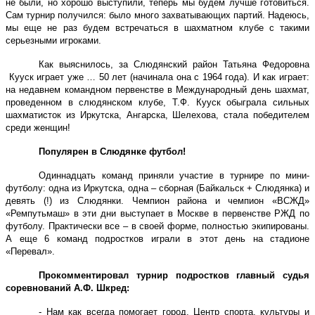
не были, но хорошо выступили, теперь мы будем лучше готовиться.
Сам турнир получился: было много захватывающих партий. Надеюсь,
мы еще не раз будем встречаться в шахматном клубе с такими
серьезными игроками.
Как выяснилось, за Слюдянский район Татьяна Федоровна
Кууск играет уже … 50 лет (начинала она с 1964 года). И как играет:
на недавнем командном первенстве в Международный день шахмат,
проведенном в слюдянском клубе, Т.Ф. Кууск обыграла сильных
шахматисток из Иркутска, Ангарска, Шелехова, стала победителем
среди женщин!
Популярен в Слюдянке футбол!
Одиннадцать команд приняли участие в турнире по мини-
футболу: одна из Иркутска, одна – сборная (Байкальск + Слюдянка) и
девять (!) из Слюдянки. Чемпион района и чемпион «ВСЖД»
«Ремпутьмаш» в эти дни выступает в Москве в первенстве РЖД по
футболу. Практически все – в своей форме, полностью экипированы.
А еще 6 команд подростков играли в этот день на стадионе
«Перевал».
Прокомментировал турнир подростков главный судья
соревнований А.Ф. Шкред:
- Нам как всегда помогает город, Центр спорта, культуры и