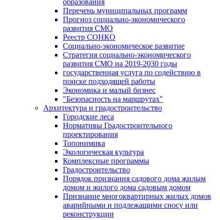
образования
Перечень муниципальных программ
Прогноз социально-экономического
развития СМО
Реестр СОНКО
Социально-экономическое развитие
Стратегия социально-экономического
развития СМО на 2019-2030 годы
государственная услуга по содействию в
поиске подходящей работы
Экономика и малый бизнес
"Безопасность на маршрутах"
Архитектура и градостроительство
Городские леса
Нормативы Градостроительного
проектирования
Топонимика
Экологическая культура
Комплексные программы
Градостроительство
Порядок признания садового дома жилым
домом и жилого дома садовым домом
Признание многоквартирных жилых домов
аварийными и подлежащими сносу или
реконструкции