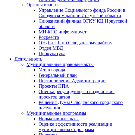
Органы власти
Управление Социального фонда России в
Слюдянском районе Иркутской области
Слюдянский филиал ОГКУ КЦ Иркутской
области
МИФНС информирует
Росреестр
ОНД и ПР по Слюдянскому району
Отдел МВД
Прокуратура
Деятельность
Муниципальные правовые акты
Устав города
Генеральный план
Постановления Администрации
Проекты НПА
Оценка регулирующего воздействия
проектов актов
Решения Думы Слюдянского городского
поселения
Муниципальные программы
Нормативные акты
Оценка эффективности реализации
муниципальных программ
Проекты