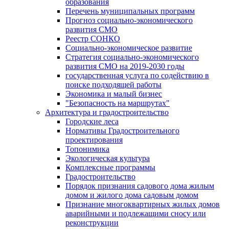
образования
Перечень муниципальных программ
Прогноз социально-экономического
развития СМО
Реестр СОНКО
Социально-экономическое развитие
Стратегия социально-экономического
развития СМО на 2019-2030 годы
государственная услуга по содействию в
поиске подходящей работы
Экономика и малый бизнес
"Безопасность на маршрутах"
Архитектура и градостроительство
Городские леса
Нормативы Градостроительного
проектирования
Топонимика
Экологическая культура
Комплексные программы
Градостроительство
Порядок признания садового дома жилым
домом и жилого дома садовым домом
Признание многоквартирных жилых домов
аварийными и подлежащими сносу или
реконструкции