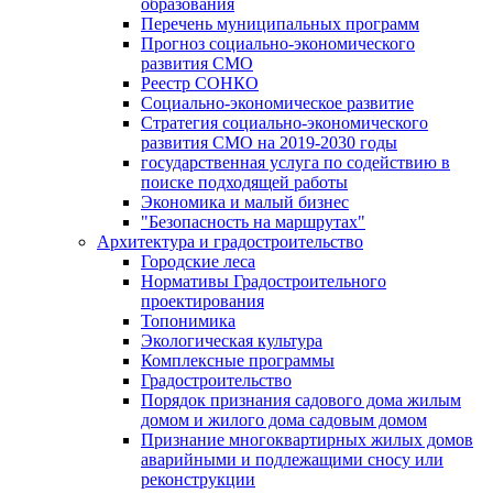
образования
Перечень муниципальных программ
Прогноз социально-экономического
развития СМО
Реестр СОНКО
Социально-экономическое развитие
Стратегия социально-экономического
развития СМО на 2019-2030 годы
государственная услуга по содействию в
поиске подходящей работы
Экономика и малый бизнес
"Безопасность на маршрутах"
Архитектура и градостроительство
Городские леса
Нормативы Градостроительного
проектирования
Топонимика
Экологическая культура
Комплексные программы
Градостроительство
Порядок признания садового дома жилым
домом и жилого дома садовым домом
Признание многоквартирных жилых домов
аварийными и подлежащими сносу или
реконструкции