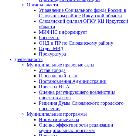
Органы власти
Управление Социального фонда России в
Слюдянском районе Иркутской области
Слюдянский филиал ОГКУ КЦ Иркутской
области
МИФНС информирует
Росреестр
ОНД и ПР по Слюдянскому району
Отдел МВД
Прокуратура
Деятельность
Муниципальные правовые акты
Устав города
Генеральный план
Постановления Администрации
Проекты НПА
Оценка регулирующего воздействия
проектов актов
Решения Думы Слюдянского городского
поселения
Муниципальные программы
Нормативные акты
Оценка эффективности реализации
муниципальных программ
Проекты