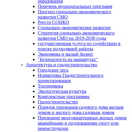
образования
Перечень муниципальных программ
Прогноз социально-экономического
развития СМО
Реестр СОНКО
Социально-экономическое развитие
Стратегия социально-экономического
развития СМО на 2019-2030 годы
государственная услуга по содействию в
поиске подходящей работы
Экономика и малый бизнес
"Безопасность на маршрутах"
Архитектура и градостроительство
Городские леса
Нормативы Градостроительного
проектирования
Топонимика
Экологическая культура
Комплексные программы
Градостроительство
Порядок признания садового дома жилым
домом и жилого дома садовым домом
Признание многоквартирных жилых домов
аварийными и подлежащими сносу или
реконструкции