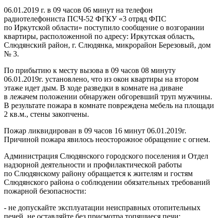
06.01.2019 г. в 09 часов 06 минут на телефон
радиотелефониста ПСЧ-52 ФГКУ «3 отряд ФПС
по Иркутской области» поступило сообщение о возгорании
квартиры, расположенной по адресу: Иркутская область,
Слюдянский район, г. Слюдянка, микрорайон Березовый, дом
№ 3.
По прибытию к месту вызова в 09 часов 08 минуту
06.01.2019г. установлено, что из окон квартиры на втором
этаже идет дым. В ходе разведки в комнате на диване
в лежачем положении обнаружен обгоревший труп мужчины.
В результате пожара в комнате повреждена мебель на площади
2 кв.м., стены закопчены.
Пожар ликвидирован в 09 часов 16 минут 06.01.2019г.
Причиной пожара явилось неосторожное обращение с огнем.
Администрация Слюдянского городского поселения и Отдел
надзорной деятельности и профилактической работы
по Слюдянскому району обращается к жителям и гостям
Слюдянского района о соблюдении обязательных требований
пожарной безопасности:
- не допускайте эксплуатации неисправных отопительных
печей, не оставляйте без присмотра топящиеся печи;