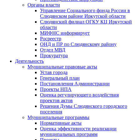
Органы власти
Управление Социального фонда России в
Слюдянском районе Иркутской области
Слюдянский филиал ОГКУ КЦ Иркутской
области
МИФНС информирует
Росреестр
ОНД и ПР по Слюдянскому району
Отдел МВД
Прокуратура
Деятельность
Муниципальные правовые акты
Устав города
Генеральный план
Постановления Администрации
Проекты НПА
Оценка регулирующего воздействия
проектов актов
Решения Думы Слюдянского городского
поселения
Муниципальные программы
Нормативные акты
Оценка эффективности реализации
муниципальных программ
Проекты