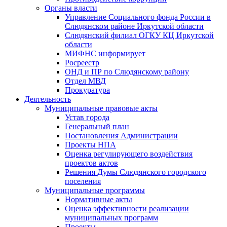
Органы власти
Управление Социального фонда России в
Слюдянском районе Иркутской области
Слюдянский филиал ОГКУ КЦ Иркутской
области
МИФНС информирует
Росреестр
ОНД и ПР по Слюдянскому району
Отдел МВД
Прокуратура
Деятельность
Муниципальные правовые акты
Устав города
Генеральный план
Постановления Администрации
Проекты НПА
Оценка регулирующего воздействия
проектов актов
Решения Думы Слюдянского городского
поселения
Муниципальные программы
Нормативные акты
Оценка эффективности реализации
муниципальных программ
Проекты