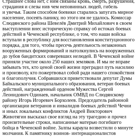
Страшнее слова нет, с ним связаны кровь, смерть, разрушения,
страдания и слезы нив чем неповинных людей, гибель
и увечья. Таким способом боевики старались запугать мирное
население, посеять панику, но этого им не удалось. Комиссар
Слюдянского района Шевелёв Дмитрий Михайлович в своем
выступлении внес историческую справку об истоках боевых
действий в Чеченской республике, о том, что наши войска
вступали в республику для восстановления конституционного
порядка, для того, чтобы пресечь деятельность незаконных
вооруженных формирований и натолкнулись на вооруженных
до зубов бандитских озверевших нелюдей. В Чеченской войне
приняли участие около 250 наших земляков. И мы не вправе
забывать тех, кто ценой своей жизни преградил путь насилию
и произволу, кто пожертвовал собой ради нашего спокойствия
и благополучия. Собравшихся приветствовали депутат Думы
Байкальского муниципального образования, ветеран боевых
действий, награжденный орденом Мужества Сергей
Леонидович Одинаев, начальник ОМВД по Слюдянскому
району Игорь Игоревич Борхолеев. Председатель районной
организации ветеранов и инвалидов боевых действий Чечни
и иных локальных конфликтов Андрей Викторович
Животягин высказал свое взгляд на эту трагедию и прочел
пронзительные строки, написанные матерью погибшего
бойца в Чеченской войне. Залпы караула возвестили о минуте
молчания. К памятнику воинов- интернационалистов