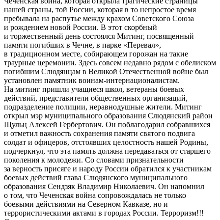
Чеченская война, которая открыла трагические страницы
нашей страны, той России, которая в то непростое время
пребывала на распутье между крахом Советского Союза
и рождением новой России. В этот скорбный
и торжественный день состоялся Митинг, посвященный
памяти погибших в Чечне, в парке «Перевал»,
в традиционном месте, собирающем горожан на такие
траурные церемонии. Здесь совсем недавно рядом с обелиском
погибшим Слюдянцам в Великой Отечественной войне был
установлен памятник воинам-интернационалистам.
На митинг пришли учащиеся школ, ветераны боевых
действий, представители общественных организаций,
подразделение полиции, неравнодушные жители. Митинг
открыл мэр муниципального образования Слюдянский район
Щульц Алексей Гербертович. Он поблагодарил собравшихся
и отметил важность сохранения памяти святого подвига
солдат и офицеров, отстоявших целостность нашей Родины,
подчеркнул, что эта память должна передаваться от старшего
поколения к молодежи. Со словами признательности
за верность присяге и народу России обратился к участникам
боевых действий глава Слюдянского муниципального
образования Сендзяк Владимир Николаевич. Он напомнил
о том, что Чеченская война сопровождалась не только
боевыми действиями на Северном Кавказе, но и
террористическими актами в городах России. Терроризм!!!