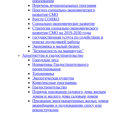
образования
Перечень муниципальных программ
Прогноз социально-экономического
развития СМО
Реестр СОНКО
Социально-экономическое развитие
Стратегия социально-экономического
развития СМО на 2019-2030 годы
государственная услуга по содействию в
поиске подходящей работы
Экономика и малый бизнес
"Безопасность на маршрутах"
Архитектура и градостроительство
Городские леса
Нормативы Градостроительного
проектирования
Топонимика
Экологическая культура
Комплексные программы
Градостроительство
Порядок признания садового дома жилым
домом и жилого дома садовым домом
Признание многоквартирных жилых домов
аварийными и подлежащими сносу или
реконструкции