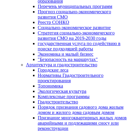
образования
Перечень муниципальных программ
Прогноз социально-экономического
развития СМО
Реестр СОНКО
Социально-экономическое развитие
Стратегия социально-экономического
развития СМО на 2019-2030 годы
государственная услуга по содействию в
поиске подходящей работы
Экономика и малый бизнес
"Безопасность на маршрутах"
Архитектура и градостроительство
Городские леса
Нормативы Градостроительного
проектирования
Топонимика
Экологическая культура
Комплексные программы
Градостроительство
Порядок признания садового дома жилым
домом и жилого дома садовым домом
Признание многоквартирных жилых домов
аварийными и подлежащими сносу или
реконструкции