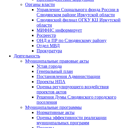
Органы власти
Управление Социального фонда России в
Слюдянском районе Иркутской области
Слюдянский филиал ОГКУ КЦ Иркутской
области
МИФНС информирует
Росреестр
ОНД и ПР по Слюдянскому району
Отдел МВД
Прокуратура
Деятельность
Муниципальные правовые акты
Устав города
Генеральный план
Постановления Администрации
Проекты НПА
Оценка регулирующего воздействия
проектов актов
Решения Думы Слюдянского городского
поселения
Муниципальные программы
Нормативные акты
Оценка эффективности реализации
муниципальных программ
Проекты