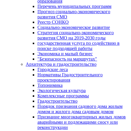
образования
Перечень муниципальных программ
Прогноз социально-экономического
развития СМО
Реестр СОНКО
Социально-экономическое развитие
Стратегия социально-экономического
развития СМО на 2019-2030 годы
государственная услуга по содействию в
поиске подходящей работы
Экономика и малый бизнес
"Безопасность на маршрутах"
Архитектура и градостроительство
Городские леса
Нормативы Градостроительного
проектирования
Топонимика
Экологическая культура
Комплексные программы
Градостроительство
Порядок признания садового дома жилым
домом и жилого дома садовым домом
Признание многоквартирных жилых домов
аварийными и подлежащими сносу или
реконструкции