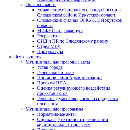
Органы власти
Управление Социального фонда России в
Слюдянском районе Иркутской области
Слюдянский филиал ОГКУ КЦ Иркутской
области
МИФНС информирует
Росреестр
ОНД и ПР по Слюдянскому району
Отдел МВД
Прокуратура
Деятельность
Муниципальные правовые акты
Устав города
Генеральный план
Постановления Администрации
Проекты НПА
Оценка регулирующего воздействия
проектов актов
Решения Думы Слюдянского городского
поселения
Муниципальные программы
Нормативные акты
Оценка эффективности реализации
муниципальных программ
Проекты