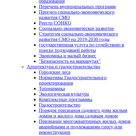
образования
Перечень муниципальных программ
Прогноз социально-экономического
развития СМО
Реестр СОНКО
Социально-экономическое развитие
Стратегия социально-экономического
развития СМО на 2019-2030 годы
государственная услуга по содействию в
поиске подходящей работы
Экономика и малый бизнес
"Безопасность на маршрутах"
Архитектура и градостроительство
Городские леса
Нормативы Градостроительного
проектирования
Топонимика
Экологическая культура
Комплексные программы
Градостроительство
Порядок признания садового дома жилым
домом и жилого дома садовым домом
Признание многоквартирных жилых домов
аварийными и подлежащими сносу или
реконструкции