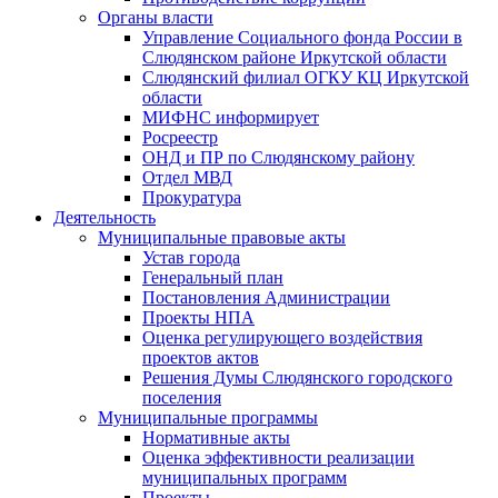
Органы власти
Управление Социального фонда России в
Слюдянском районе Иркутской области
Слюдянский филиал ОГКУ КЦ Иркутской
области
МИФНС информирует
Росреестр
ОНД и ПР по Слюдянскому району
Отдел МВД
Прокуратура
Деятельность
Муниципальные правовые акты
Устав города
Генеральный план
Постановления Администрации
Проекты НПА
Оценка регулирующего воздействия
проектов актов
Решения Думы Слюдянского городского
поселения
Муниципальные программы
Нормативные акты
Оценка эффективности реализации
муниципальных программ
Проекты